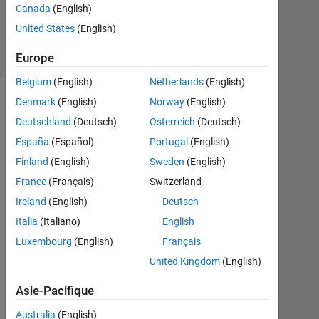
Canada
(English)
2
Réponses
United States
(English)
22 Vues
Europe
(30 jours)
Belgium
(English)
Netherlands
(English)
Denmark
(English)
Norway
(English)
Afficher
Deutschland
(Deutsch)
Österreich
(Deutsch)
commentaires
plus
España
(Español)
Portugal
(English)
anciens
Finland
(English)
Sweden
(English)
France
(Français)
Switzerland
Ireland
(English)
Deutsch
Italia
(Italiano)
English
h
i 
Luxembourg
(English)
Français
h
United Kingdom
(English)
o
w 
Asie-Pacifique
a
u
Australia
(English)