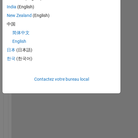
t
India
(English)
o
New Zealand
(English)
m
a
中国
t
简体中文
i
English
c
a
日本
(日本語)
l
한국
(한국어)
l
y 
l
Contactez votre bureau local
a
b
e
l 
m
u
l
t
i