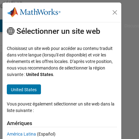
Passer au contenu
MATLAB
Answers
AB Answers
File Exchange
Cody
AI Chat Playground
Discuss
Sélectionner un site web
Choisissez un site web pour accéder au contenu traduit
dans votre langue (lorsqu'il est disponible) et voir les
how
événements et les offres locales. D’après votre position,
nous vous recommandons de sélectionner la région
automatically
suivante :
United States
.
label multiple
outputs in
United States
the loop?
Vous pouvez également sélectionner un site web dans la
liste suivante :
frwmetric
Amériques
20
Mai
América Latina
(Español)
2013