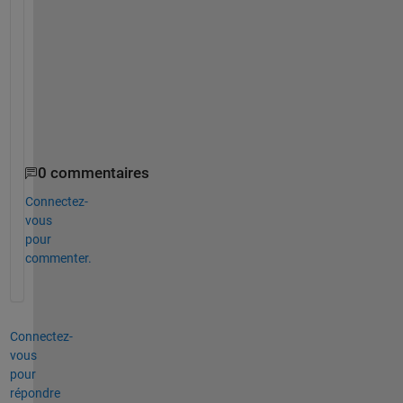
t
a
t
i
o
n
.
0 commentaires
Connectez-
vous
pour
commenter.
Connectez-
vous
pour
répondre