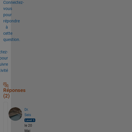
Connectez-
vous
pour
répondre
à
cette
question.
tez-
pour
uivre
tivité
Réponses
(2)
Dr.
Seis
le 20
Mai