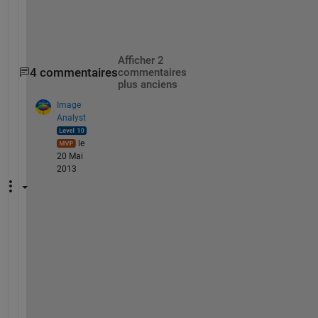
  x(i) = i^2;
end
Afficher 2
4 commentaires
commentaires
plus anciens
Image
Analyst
le
20 Mai
2013
Y
o
u 
c
a
n 