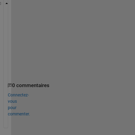
x =  
     1  
x =  
     4  
x =  
     9
I 
want to label those x st
x(1)=1
x(2)=4
x(3)=9
0 commentaires
Connectez-
vous
pour
commenter.