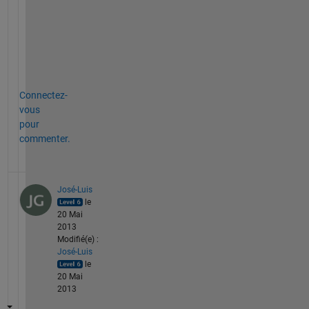
i
c
e
s
.
Connectez-
vous
pour
commenter.
José-Luis
le
20 Mai
2013
Modifié(e) :
José-Luis
le
20 Mai
2013