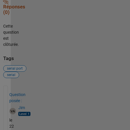
Réponses
(0)
Cette
question
est
clôturée.
Tags
serial port
serial
Voir également
Question
posée :
Jim
le
22