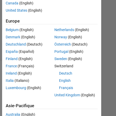
0
Canada
(English)
Réponses
United States
(English)
Mise
à
Europe
jour
Belgium
(English)
Netherlands
(English)
20
Août
Denmark
(English)
Norway
(English)
2021
Deutschland
(Deutsch)
Österreich
(Deutsch)
7 Vues
España
(Español)
Portugal
(English)
(30 jours)
Finland
(English)
Sweden
(English)
France
(Français)
Switzerland
Infos
Ireland
(English)
Deutsch
Italia
(Italiano)
English
Cette
question
Luxembourg
(English)
Français
est
United Kingdom
(English)
clôturée.
Rouvrir
Asie-Pacifique
pour
modifier
Australia
(English)