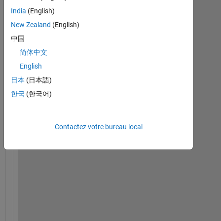
ou
India
(English)
répondre.
New Zealand
(English)
中国
简体中文
English
日本
(日本語)
한국
(한국어)
Contactez votre bureau local
H
i
,
I 
a
m 
u
s