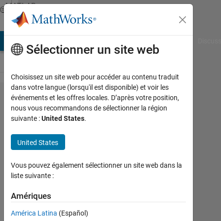
Passer au contenu
MATLAB
Answers
AB Answers
File Exchange
Cody
AI Chat Playground
Discuss
Sélectionner un site web
Choisissez un site web pour accéder au contenu traduit
dans votre langue (lorsqu'il est disponible) et voir les
problem in
événements et les offres locales. D’après votre position,
nous vous recommandons de sélectionner la région
serial
suivante :
United States
.
communication
with Matlab
United States
Vous pouvez également sélectionner un site web dans la
Jim
liste suivante :
22
Amériques
Mai
2013
América Latina
(Español)