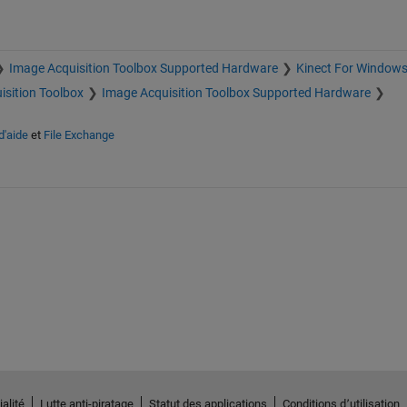
Image Acquisition Toolbox Supported Hardware
Kinect For Windows
isition Toolbox
Image Acquisition Toolbox Supported Hardware
d'aide
et
File Exchange
alité
Lutte anti-piratage
Statut des applications
Conditions d՚utilisation