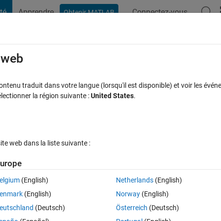
té
Apprendre
Connectez-vous
Obtenir MATLAB
t Playground
Discussions
Compétitions
Blogs
Publication
rcourir
FAQ MATLAB
Plus
e web
dCoordinates in matlab file for Kinect
tenu traduit dans votre langue (lorsqu'il est disponible) et voir les événe
ctionner la région suivante :
United States
.
 Vues (30 jours)
e web dans la liste suivante :
urope
elgium
(English)
Netherlands
(English)
0 votes
enmark
(English)
Norway
(English)
s(:,:,1) line from matlab kinect tutorial but it gives me the following 
eutschland
(Deutsch)
Österreich
(Deutsch)