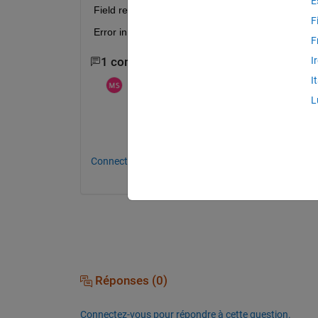
E
Field reference for multiple structure elements tha
F
Error in skeleton_tracking (line 70) metaDataDept
F
I
1 commentaire
I
Monika
le 3 Août 2013
Modifié(e) :
Monika
le 3 Août 2013
L
It is because your "metaDataDepth" matri
metaDataDepth(i).JointWorldCoordinates(:,
Connectez-vous pour commenter.
Réponses (0)
Connectez-vous pour répondre à cette question.