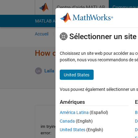
Passer au contenu
Centre d’aide MATLAB
Communau
MATLAB Answers
File Exchange
Cody
AI Cha
Accueil
Poser une question
Répondre
Pa
Sélectionner un sit
How can I implement JointWorl
Choisissez un site web pour accéder au con
position, nous vous recommandons de séle
Laila Kazemi
10 Juin 2013
0 Réponses
9
United States
Vous pouvez également sélectionner un sit
Amériques
E
América Latina
(Español)
B
Canada
(English)
D
im trying to use metaDataDepth.JointWorldCoordinate
United States
(English)
D
error: