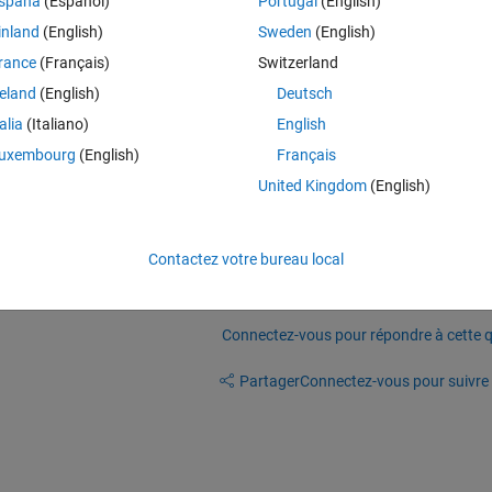
spaña
(Español)
Portugal
(English)
t is followed by more reference blocks is an error.
inland
(English)
Sweden
(English)
h.JointWorldCoordinates(:,:,1)
rance
(Français)
Switzerland
reland
(English)
Deutsch
talia
(Italiano)
English
uxembourg
(English)
Français
x contains many frames. You should use 
United Kingdom
(English)
:,1) where i is the index of your frame.
Contactez votre bureau local
Connectez-vous pour répondre à cette q
Partager
Connectez-vous pour suivre l