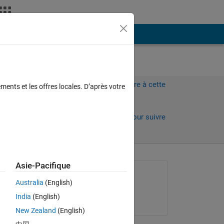
Plus
Connectez-vous pour répondre à cette
ments et les offres locales. D’après votre
question.
Partager
Connectez-vous pour suivre
l’activité
Asie-Pacifique
Question posée :
Australia
(English)
Laila Kazemi
India
(English)
le 10 Juin 2013
New Zealand
(English)