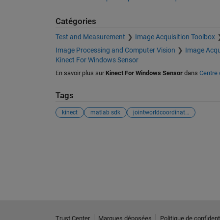
Catégories
Test and Measurement
Image Acquisition Toolbox
Image Processing and Computer Vision
Image Acqu
Kinect For Windows Sensor
En savoir plus sur
Kinect For Windows Sensor
dans
Centre 
Tags
kinect
matlab sdk
jointworldcoordinates
Voir également
Trust Center
Marques déposées
Politique de confidenti