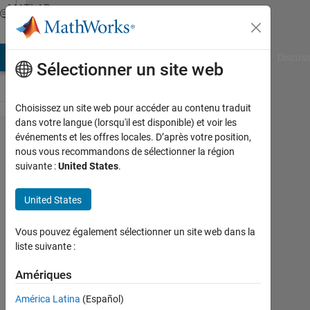
Passer au contenu
MATLAB
Answers
AB Answers
File Exchange
Cody
AI Chat Playground
Discuss
Sélectionner un site web
Choisissez un site web pour accéder au contenu traduit
dans votre langue (lorsqu'il est disponible) et voir les
Not able to
événements et les offres locales. D’après votre position,
nous vous recommandons de sélectionner la région
run Matlab
suivante :
United States
.
Standalone
Executable
United States
Vous pouvez également sélectionner un site web dans la
Dr.
liste suivante :
Seis
Amériques
13
Juin
América Latina
(Español)