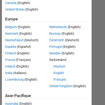
Canada
(English)
Avr
United States
(English)
2021
1
Europe
Réponse
Belgium
(English)
Netherlands
(English)
Réponse
Denmark
(English)
Norway
(English)
acceptée
Deutschland
(Deutsch)
Österreich
(Deutsch)
Mise
España
(Español)
Portugal
(English)
à
Finland
(English)
Sweden
(English)
jour
France
(Français)
Switzerland
3
Ireland
(English)
Deutsch
Avr
2021
Italia
(Italiano)
English
29 Vues
Luxembourg
(English)
Français
(30 jours)
United Kingdom
(English)
Asie-Pacifique
Australia
(English)