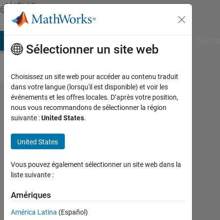
Passer au contenu
MATLAB
Answers
AB Answers
File Exchange
Cody
AI Chat Playground
Discuss
Sélectionner un site web
Choisissez un site web pour accéder au contenu traduit
dans votre langue (lorsqu'il est disponible) et voir les
How to
événements et les offres locales. D’après votre position,
nous vous recommandons de sélectionner la région
convert
suivante :
United States
.
cell array
containing
United States
text to
Vous pouvez également sélectionner un site web dans la
numbers?
liste suivante :
Amériques
Abhishek
Chakraborty
América Latina
(Español)
3