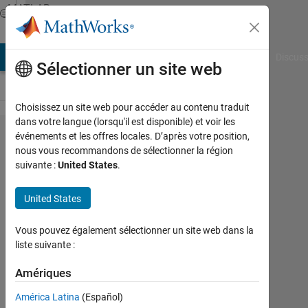
Passer au contenu
MATLAB
Answers
AB Answers
File Exchange
Cody
AI Chat Playground
Discuss
Sélectionner un site web
Choisissez un site web pour accéder au contenu traduit
dans votre langue (lorsqu'il est disponible) et voir les
Pivoting a
événements et les offres locales. D’après votre position,
nous vous recommandons de sélectionner la région
matrix
suivante :
United States
.
using
largest
United States
magnitude
Vous pouvez également sélectionner un site web dans la
coefficent
liste suivante :
and
Amériques
diagonal
values
América Latina
(Español)