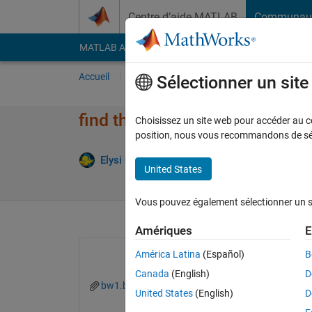
Passer au contenu
Centre d’aide MATLAB
Communau
MATLAB Answers
File Exchange
Cody
AI Cha
Accueil
Poser une question
Répondre
Pa
Sélectionner un sit
find the object closest to the 
Choisissez un site web pour accéder au con
position, nous vous recommandons de séle
Elysi Cochin
9 Avr 2021
2 Réponse
United States
Vous pouvez également sélectionner un sit
Amériques
E
América Latina
(Español)
B
Canada
(English)
D
bw1.bmp
bw2.bmp
bw3.bmp
United States
(English)
D