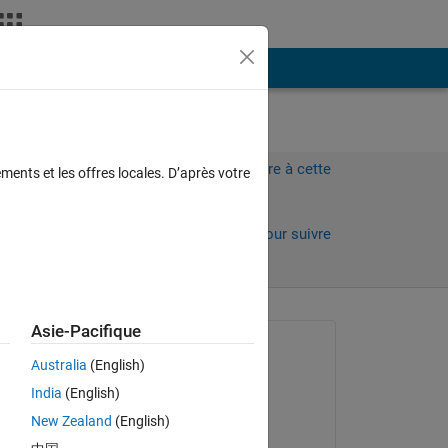
Plus
Connectez-vous pour répondre à cette
ments et les offres locales. D’après votre
question.
Partager
Connectez-vous pour suivre
l’activité
Asie-Pacifique
Question posée :
Australia
(English)
Elysi Cochin
India
(English)
le 9 Avr 2021
New Zealand
(English)
Modifié(e) :