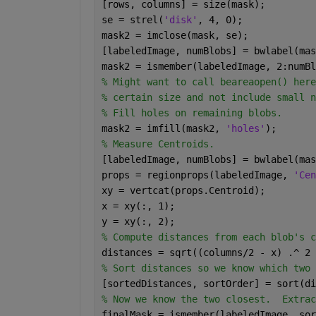
[rows, columns] = size(mask);
se = strel(
'disk'
, 4, 0);
mask2 = imclose(mask, se);
[labeledImage, numBlobs] = bwlabel(mas
mask2 = ismember(labeledImage, 2:numBl
% Might want to call beareaopen() here
% certain size and not include small n
% Fill holes on remaining blobs.
mask2 = imfill(mask2, 
'holes'
);
% Measure Centroids.
[labeledImage, numBlobs] = bwlabel(mas
props = regionprops(labeledImage, 
'Cen
xy = vertcat(props.Centroid);
x = xy(:, 1);
y = xy(:, 2);
% Compute distances from each blob's c
distances = sqrt((columns/2 - x) .^ 2 
% Sort distances so we know which two 
[sortedDistances, sortOrder] = sort(di
% Now we know the two closest.  Extrac
finalMask = ismember(labeledImage, sor