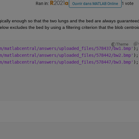
Ran in:
1 vote
Ouvrir dans MATLAB Online
urgically enough so that the two lungs and the bed are always guaranteed 
elow excludes the bed by using a filtering criterion that the blob centroid
Theme
m/matlabcentral/answers/uploaded_files/578437/bw1.bmp'
);
m/matlabcentral/answers/uploaded_files/578442/bw2.bmp'
);
m/matlabcentral/answers/uploaded_files/578447/bw3.bmp'
);