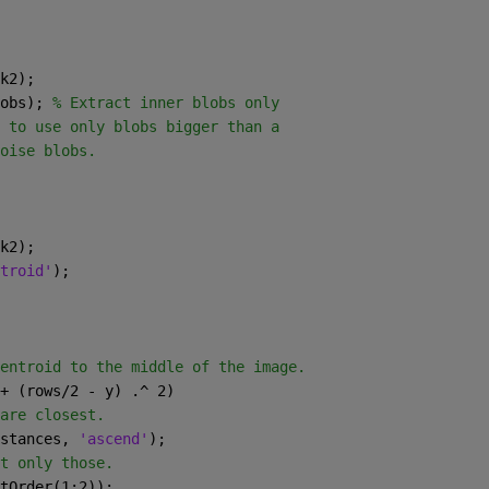
k2);
obs); 
% Extract inner blobs only
 to use only blobs bigger than a
oise blobs.
k2);
troid'
);
entroid to the middle of the image.
+ (rows/2 - y) .^ 2)
are closest.
stances, 
'ascend'
);
t only those.
tOrder(1:2));