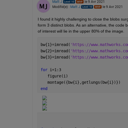
Matt J
le 9 Avr 2021
Modifié(e) :
Matt J
le 9 Avr 2021
I found it highly challenging to close the blobs s
form 3 distinct blobs. As an alternative, the code b
of interest will lie in the upper 80% of the image.
bw{1}=imread(
'https://www.mathworks.co
bw{2}=imread(
'https://www.mathworks.co
bw{3}=imread(
'https://www.mathworks.co
for 
i=1:3
   figure(i)
   montage({bw{i},getlungs(bw{i})}) 
end