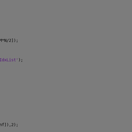
M*N/2]);
IdxList'
);
nf]),2);