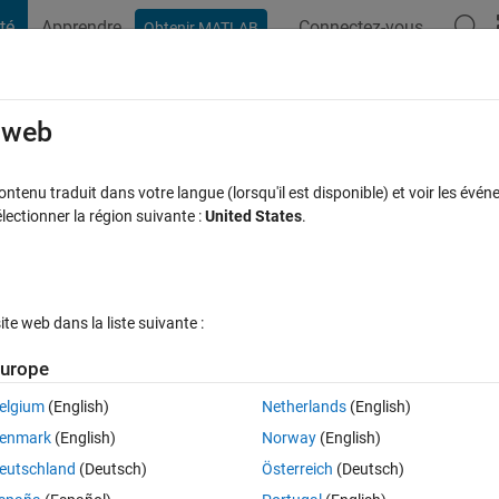
té
Apprendre
Connectez-vous
Obtenir MATLAB
t Playground
Discussions
Compétitions
Blogs
Publication
rcourir
FAQ MATLAB
Plus
e web
center
tenu traduit dans votre langue (lorsqu'il est disponible) et voir les événe
ctionner la région suivante :
United States
.
Réponse acceptée
Mise à jour 9 Avr 2021
s
6 Vues (30 jours)
e web dans la liste suivante :
urope
elgium
(English)
Netherlands
(English)
1 vote
enmark
(English)
Norway
(English)
eutschland
(Deutsch)
Österreich
(Deutsch)