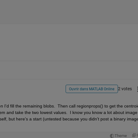
2 votes
Ouvrir dans MATLAB Online
n I'd fill the remaining blobs.  Then call regionprops() to get the centroids
hem and take the two lowest values.  I know you know a lot about image 
self, but here's a start (untested because you didn't post a binary image
Theme