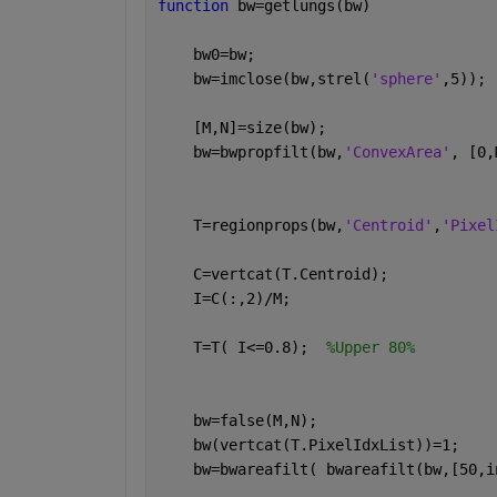
function 
bw=getlungs(bw)
    bw0=bw;
    bw=imclose(bw,strel(
'sphere'
,5));
    [M,N]=size(bw);
    bw=bwpropfilt(bw,
'ConvexArea'
, [0,
    T=regionprops(bw,
'Centroid'
,
'Pixel
    C=vertcat(T.Centroid);
    I=C(:,2)/M;
    T=T( I<=0.8);  
%Upper 80%
    bw=false(M,N);
    bw(vertcat(T.PixelIdxList))=1; 
    bw=bwareafilt( bwareafilt(bw,[50,i