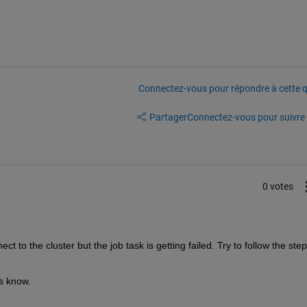
Connectez-vous pour répondre à cette q
Partager
Connectez-vous pour suivre l
0 votes
t to the cluster but the job task is getting failed. Try to follow the steps
us know.