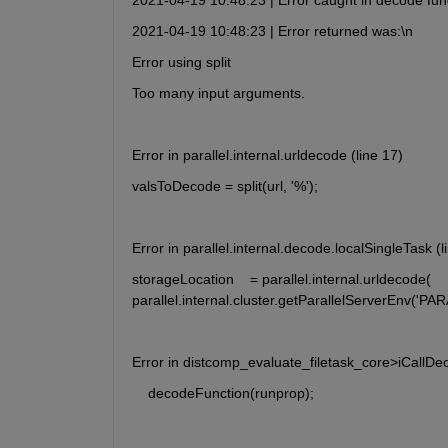
2021-04-19 10:48:23 | Error returned was:\n
Error using split
Too many input arguments.
Error in parallel.internal.urldecode (line 17)
valsToDecode = split(url, '%');
Error in parallel.internal.decode.localSingleTask (l
storageLocation    = parallel.internal.urldecode( 
parallel.internal.cluster.getParallelServerEn
Error in distcomp_evaluate_filetask_core>iCallDe
    decodeFunction(runprop);