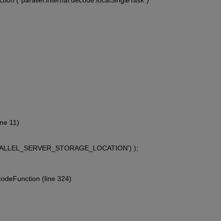
ine 11)
v('PARALLEL_SERVER_STORAGE_LOCATION') );
codeFunction (line 324)