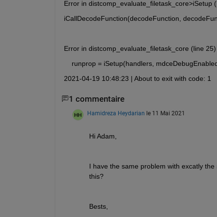
Error in distcomp_evaluate_filetask_core>iSetup (
iCallDecodeFunction(decodeFunction, decodeFunc
Error in distcomp_evaluate_filetask_core (line 25)
    runprop = iSetup(handlers, mdceDebugEnabled,
2021-04-19 10:48:23 | About to exit with code: 1
1 commentaire
Hamidreza Heydarian
le 11 Mai 2021
Hi Adam,
I have the same problem with excatly the
this?
Bests,