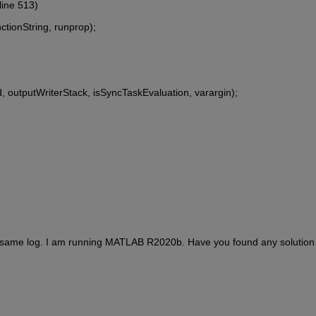
line 513)
tionString, runprop);
 outputWriterStack, isSyncTaskEvaluation, varargin);
 same log. I am running MATLAB R2020b. Have you found any solution 