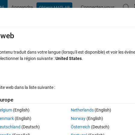
té
Apprendre
Connectez-vous
Obtenir MATLAB
t Playground
Discussions
Compétitions
Blogs
Publication
rcourir
FAQ MATLAB
Plus
e web
ion fails on Job test
tenu traduit dans votre langue (lorsqu'il est disponible) et voir les événe
ctionner la région suivante :
United States
.
Mise à jour 1 Juil 2021
e
21 Vues (30 jours)
e web dans la liste suivante :
urope
elgium
(English)
Netherlands
(English)
0 votes
enmark
(English)
Norway
(English)
eutschland
(Deutsch)
Österreich
(Deutsch)
ettings, when validating Cluster Profile Manager I get failure in Job test 