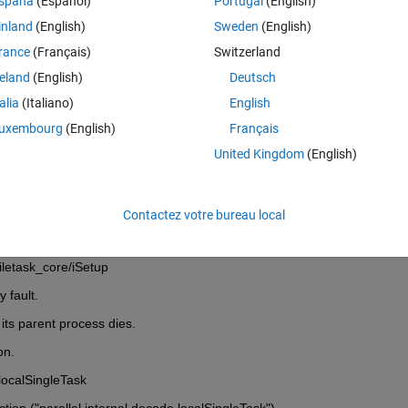
spaña
(Español)
Portugal
(English)
inland
(English)
Sweden
(English)
rance
(Français)
Switzerland
reland
(English)
Deutsch
talia
(Italiano)
English
 'finished'.
uxembourg
(English)
Français
United Kingdom
(English)
h DistcompEvaluateFileTask
Contactez votre bureau local
iletask_core
letask_core/iSetup
 fault.
its parent process dies.
on.
localSingleTask
ion ("parallel.internal.decode.localSingleTask")