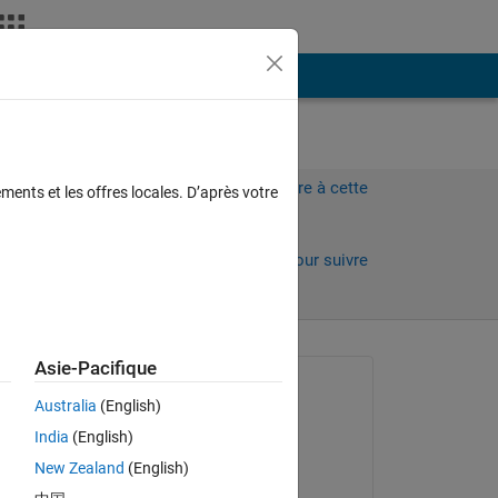
Plus
Connectez-vous pour répondre à cette
ments et les offres locales. D’après votre
question.
Partager
Connectez-vous pour suivre
l’activité
Asie-Pacifique
Question posée :
Australia
(English)
Adam Espe Hansen
India
(English)
le 19 Avr 2021
New Zealand
(English)
Réponse apportée :