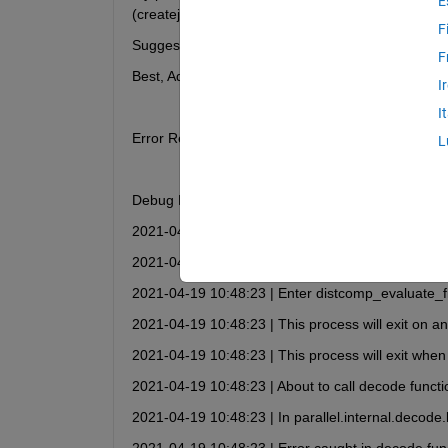
E
(createjob), see below.
F
Suggestions?
F
Best, Adam
I
I
Error Report: Job errored or did not reach the state
L
Debug Log: LOG FILE OUTPUT:
2021-04-19 10:48:22 | About to evaluate task wit
2021-04-19 10:48:23 | Enter distcomp_evaluate_f
2021-04-19 10:48:23 | Enter distcomp_evaluate_fi
2021-04-19 10:48:23 | This process will exit on any
2021-04-19 10:48:23 | This process will exit when 
2021-04-19 10:48:23 | About to call decode functi
2021-04-19 10:48:23 | In parallel.internal.decode.
2021-04-19 10:48:23 | Error caught in decode funct