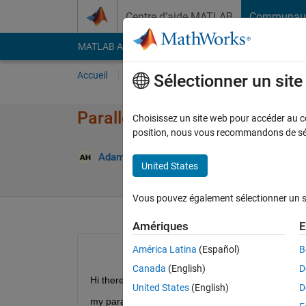
Passer au contenu
Centre d’aide MATLAB
Communau
MATLAB Answers
File Exchange
Cody
AI Cha
Accueil
Poser une question
Répondre
Pa
Sélectionner un sit
Parallel Cluster Profile Validat
Choisissez un site web pour accéder au con
position, nous vous recommandons de séle
Adam Espe Hansen
19 Avr 2021
1 Répons
United States
Vous pouvez également sélectionner un sit
Amériques
E
América Latina
(Español)
B
Canada
(English)
D
Hi there,
United States
(English)
D
my parallel toolbox fails, I am entirely on default s