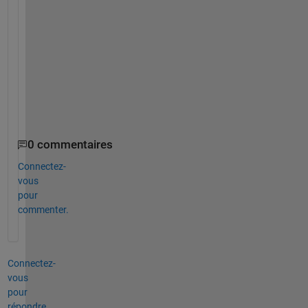
y
o
u
r 
h
e
l
p
.
0 commentaires
Connectez-
vous
pour
commenter.
Connectez-
vous
pour
répondre