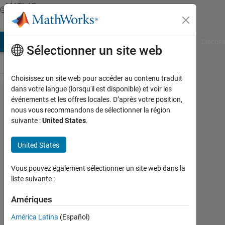
Passer au contenu
MATLAB
Answers
AB Answers
File Exchange
Cody
AI Chat Playground
Discuss
Sélectionner un site web
Choisissez un site web pour accéder au contenu traduit
dans votre langue (lorsqu'il est disponible) et voir les
Averaging
événements et les offres locales. D’après votre position,
nous vous recommandons de sélectionner la région
the object
suivante :
United States
.
in
multiple
United States
images
Vous pouvez également sélectionner un site web dans la
liste suivante :
Vinit
Nagda
Amériques
19
América Latina
(Español)
Avr