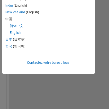
India
(English)
I 
New Zealand
(English)
h
中国
a
v
简体中文
e 
English
a 
日本
(日本語)
c
i
한국
(한국어)
r
c
u
Contactez votre bureau local
l
a
r 
s
h
a
p
e
-