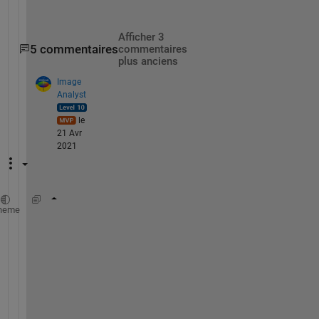
Afficher 3
5 commentaires
commentaires
plus anciens
Image
Analyst
le
21 Avr
2021
props = regionprops(mask, 
'EquivDiameter'
);
heme
allDiameters = [props.EquivDiameter]
A
t
t
a