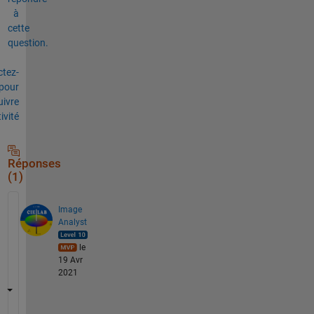
à
cette
question.
tez-
pour
uivre
tivité
Réponses
(1)
Image
Analyst
le
19 Avr
2021