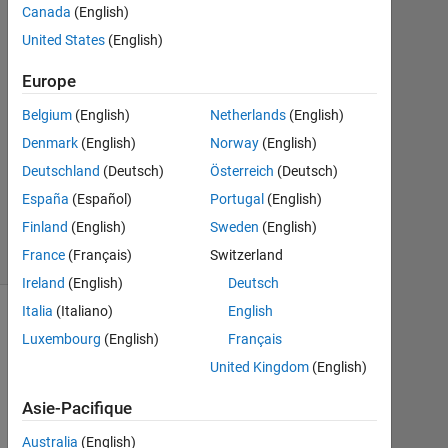
Canada
(English)
2021
1
United States
(English)
Réponse
Europe
Mise
Belgium
(English)
Netherlands
(English)
à
Denmark
(English)
Norway
(English)
jour
21
Deutschland
(Deutsch)
Österreich
(Deutsch)
Avr
España
(Español)
Portugal
(English)
2021
Finland
(English)
Sweden
(English)
4 Vues
France
(Français)
Switzerland
(30 jours)
Ireland
(English)
Deutsch
Italia
(Italiano)
English
Afficher
Luxembourg
(English)
Français
commentaires
United Kingdom
(English)
plus
anciens
Asie-Pacifique
Australia
(English)