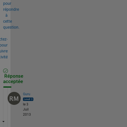
pour
répondre
à
cette
question.
tez-
pour
uivre
tivité
Réponse
acceptée
Guru
le 3
Juil
2013