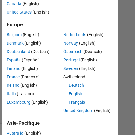
sharma
Canada
(English)
1
United States
(English)
Juil
2013
Europe
2
Réponses
Belgium
(English)
Netherlands
(English)
Denmark
(English)
Norway
(English)
Réponse
Deutschland
(Deutsch)
Österreich
(Deutsch)
acceptée
España
(Español)
Portugal
(English)
Mise
Finland
(English)
Sweden
(English)
à
France
(Français)
Switzerland
jour
Ireland
(English)
Deutsch
19
Italia
(Italiano)
English
Mai
2020
Luxembourg
(English)
Français
12 Vues
United Kingdom
(English)
(30 jours)
Asie-Pacifique
Australia
(English)