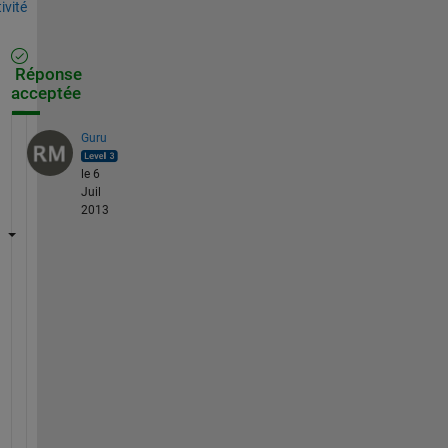
tivité
Réponse
acceptée
Guru
le 6
Juil
2013
A 
.
M
A
T 
f
i