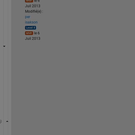
le 6
Juil 2013
Modifié(e) :
per
isakson
le 6
Juil 2013
T
r
y 
t
h
i
s
:
    S = load( filename, 
'-ascii' 
);