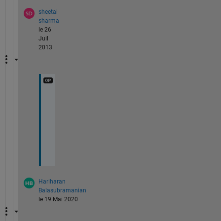
sheetal
sharma
le 26
Juil
2013
t
h
a
n
k
u
Hariharan
Balasubramanian
le 19 Mai 2020