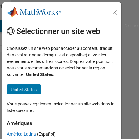
Passer au contenu
MATLAB
Answers
AB Answers
File Exchange
Cody
AI Chat Playground
Discuss
Sélectionner un site web
Choisissez un site web pour accéder au contenu traduit
dans votre langue (lorsqu'il est disponible) et voir les
what
événements et les offres locales. D’après votre position,
nous vous recommandons de sélectionner la région
should
suivante :
United States
.
be the
format
United States
of
Vous pouvez également sélectionner un site web dans la
.mat
liste suivante :
file
Amériques
sheetal
América Latina
(Español)