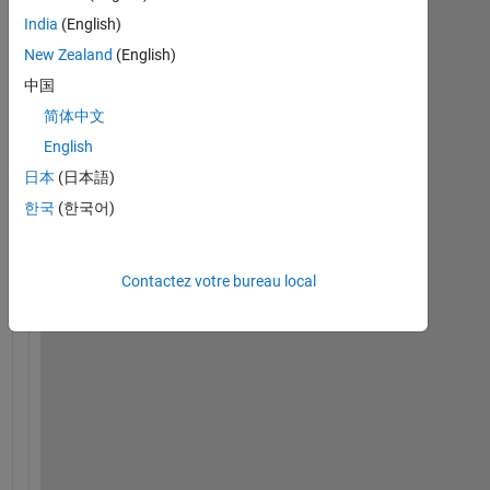
India
(English)
New Zealand
(English)
中国
简体中文
English
日本
(日本語)
i
a
한국
(한국어)
m 
n
e
Contactez votre bureau local
w 
t
o 
m
a
t
l
a
b