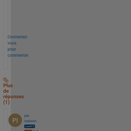
t
h
x 
Connectez-
vous
pour
commenter.
Plus
de
réponses
(1)
per
isakson