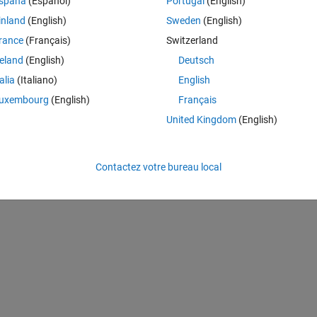
spaña
(Español)
Portugal
(English)
inland
(English)
Sweden
(English)
rance
(Français)
Switzerland
reland
(English)
Deutsch
talia
(Italiano)
English
uxembourg
(English)
Français
United Kingdom
(English)
Contactez votre bureau local