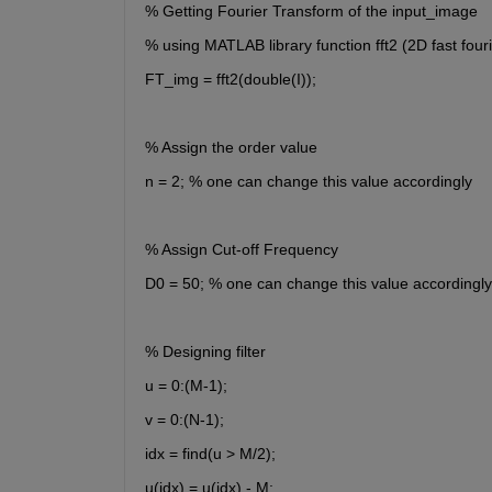
% Getting Fourier Transform of the input_image
% using MATLAB library function fft2 (2D fast four
FT_img = fft2(double(I));
% Assign the order value
n = 2; % one can change this value accordingly
% Assign Cut-off Frequency
D0 = 50; % one can change this value accordingly
% Designing filter
u = 0:(M-1);
v = 0:(N-1);
idx = find(u > M/2);
u(idx) = u(idx) - M;