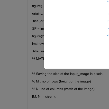
E
figure(1);
F
original=imshow(I)
F
I
 title('original image');
I
SP = imnoise(I,'salt & pepper',0.1);
L
figure(2);
imshow(SP)
 title('salt & pepper noise');
% MATLAB Code | Butterworth Low Pass Filter
% Saving the size of the input_image in pixels-
% M : no of rows (height of the image)
% N : no of columns (width of the image)
[M, N] = size(I);