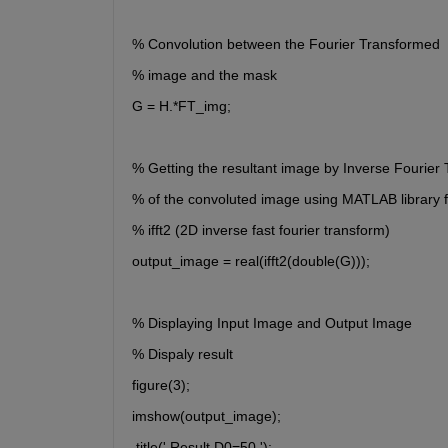
% Convolution between the Fourier Transformed 
% image and the mask
G = H.*FT_img;
% Getting the resultant image by Inverse Fourier 
% of the convoluted image using MATLAB library f
% ifft2 (2D inverse fast fourier transform)   
output_image = real(ifft2(double(G))); 
% Displaying Input Image and Output Image 
% Dispaly result
figure(3);
imshow(output_image);
 title(' Result D0=50 ');