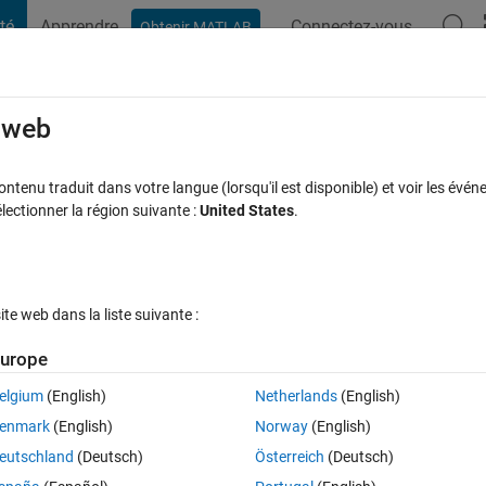
té
Apprendre
Connectez-vous
Obtenir MATLAB
t Playground
Discussions
Compétitions
Blogs
Publication
rcourir
FAQ MATLAB
Plus
e web
n salt and paper image
tenu traduit dans votre langue (lorsqu'il est disponible) et voir les événe
ctionner la région suivante :
United States
.
se à jour 23 Avr 2021
10 Vues (30 jours)
e web dans la liste suivante :
urope
elgium
(English)
Netherlands
(English)
0 votes
enmark
(English)
Norway
(English)
e error in the code?
eutschland
(Deutsch)
Österreich
(Deutsch)