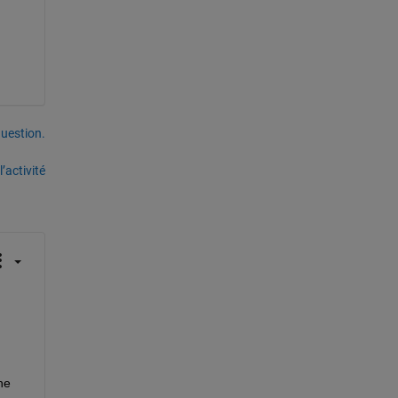
uestion.
’activité
e 