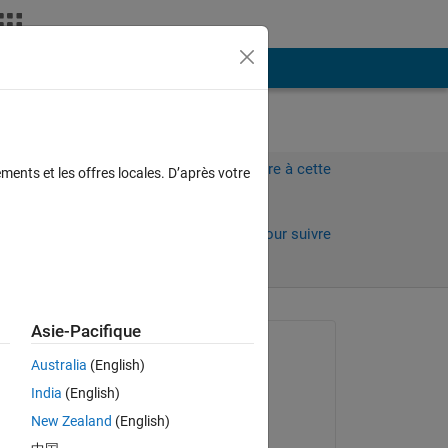
Plus
Connectez-vous pour répondre à cette
ments et les offres locales. D’après votre
question.
Partager
Connectez-vous pour suivre
l’activité
Asie-Pacifique
Question posée :
Australia
(English)
Maitha Ahmad
India
(English)
le 20 Avr 2021
New Zealand
(English)
Réponse apportée :