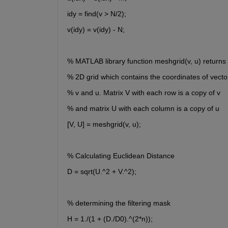
idy = find(v > N/2);
v(idy) = v(idy) - N;
% MATLAB library function meshgrid(v, u) returns 
% 2D grid which contains the coordinates of vecto
% v and u. Matrix V with each row is a copy of v 
% and matrix U with each column is a copy of u 
[V, U] = meshgrid(v, u);
% Calculating Euclidean Distance
D = sqrt(U.^2 + V.^2);
% determining the filtering mask
H = 1./(1 + (D./D0).^(2*n));