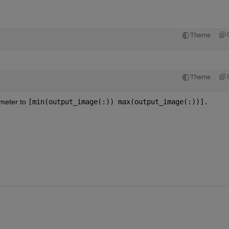
Theme
Theme
meter to 
[min(output_image(:)) max(output_image(:))].