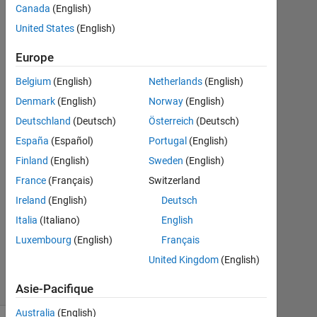
Marullo
Canada
(English)
United States
(English)
2
Juil
Europe
2013
4
Belgium
(English)
Netherlands
(English)
Réponses
Denmark
(English)
Norway
(English)
Deutschland
(Deutsch)
Österreich
(Deutsch)
Réponse
España
(Español)
Portugal
(English)
acceptée
Finland
(English)
Sweden
(English)
Mise
France
(Français)
Switzerland
à
Ireland
(English)
Deutsch
jour
Italia
(Italiano)
English
11
Mar
Luxembourg
(English)
Français
2020
United Kingdom
(English)
56 Vues
(30 jours)
Asie-Pacifique
Australia
(English)