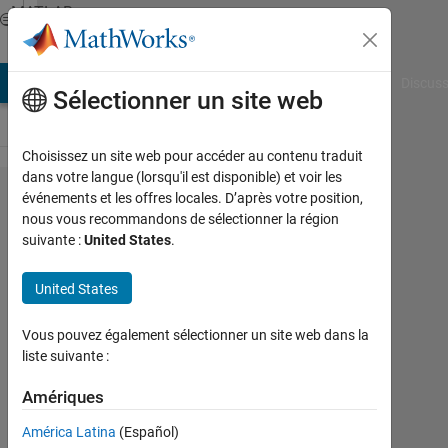
Passer au contenu
MATLAB
Answers
AB Answers
File Exchange
Cody
AI Chat Playground
Discuss
Sélectionner un site web
Choisissez un site web pour accéder au contenu traduit
dans votre langue (lorsqu'il est disponible) et voir les
Systematically
événements et les offres locales. D’après votre position,
nous vous recommandons de sélectionner la région
pause
suivante :
United States
.
Simulink
model and
United States
continue from
Vous pouvez également sélectionner un site web dans la
Matlab
liste suivante :
command line
Amériques
Thomas
América Latina
(Español)