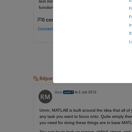
E
text mining toolbox available for it.... can you plz t
functionality built in it???
F
F
0 commentaires
I
Connectez-vous pour commenter.
I
L
Réponses (1)
Guru
le 3 Juil 2013
Umm, MATLAB is built around the idea that all of yo
any task you want to focus onto. Quite simply there
you need for doing these things are in base MATLA
You can try to look up regexp, strfind, strrep, and