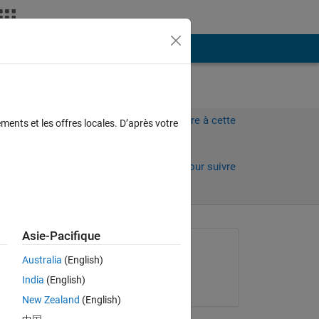
Plus
Connectez-vous pour répondre à cette
ments et les offres locales. D’après votre
question.
Partager
Connectez-vous pour suivre
l’activité
Asie-Pacifique
Question posée :
Australia
(English)
sani ars
India
(English)
le 3 Juil 2013
al 
New Zealand
(English)
any 