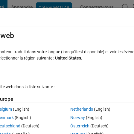
té
Apprendre
Connectez-vous
Obtenir MATLAB
t Playground
Discussions
Compétitions
Blogs
Publication
rcourir
FAQ MATLAB
Plus
e web
 in MATLAB 2013a
tenu traduit dans votre langue (lorsqu'il est disponible) et voir les événe
ctionner la région suivante :
United States
.
30 jours)
e web dans la liste suivante :
urope
elgium
(English)
Netherlands
(English)
0 votes
enmark
(English)
Norway
(English)
xt dataset in MATLAB 2012b or 2013a i.e. tokenization, stopwords remov
eutschland
(Deutsch)
Österreich
(Deutsch)
, TS, MI etc)... I have searched it out in MATLAB 2012a.... But not found 