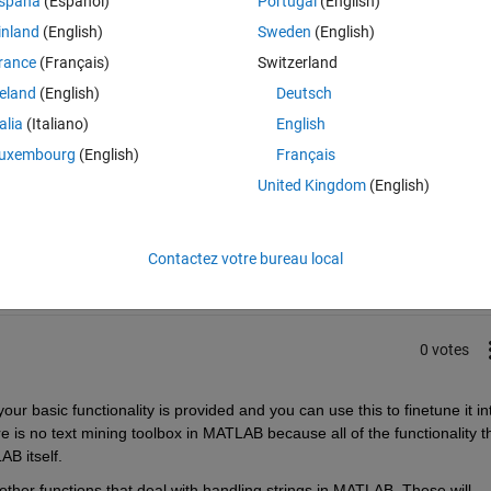
spaña
(Español)
Portugal
(English)
ell the details about the availability of text mining toolbox having all the 
inland
(English)
Sweden
(English)
rance
(Français)
Switzerland
reland
(English)
Deutsch
talia
(Italiano)
English
uxembourg
(English)
Français
United Kingdom
(English)
Connectez-vous pour répondre à cette q
Partager
Connectez-vous pour suivre l
Contactez votre bureau local
0 votes
ur basic functionality is provided and you can use this to finetune it int
 is no text mining toolbox in MATLAB because all of the functionality th
B itself.
 other functions that deal with handling strings in MATLAB. These will 