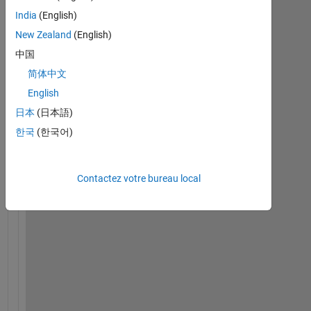
India
(English)
New Zealand
(English)
中国
简体中文
I 
w
English
o
日本
(日本語)
u
한국
(한국어)
l
d 
l
i
Contactez votre bureau local
k
e 
t
o 
m
o
d
i
f