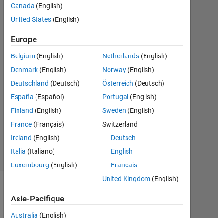
Canada
(English)
2021
1
United States
(English)
Réponse
Europe
Réponse
Belgium
(English)
Netherlands
(English)
acceptée
Denmark
(English)
Norway
(English)
Mise
Deutschland
(Deutsch)
Österreich
(Deutsch)
à
España
(Español)
Portugal
(English)
jour
Finland
(English)
Sweden
(English)
27
France
(Français)
Switzerland
Avr
2021
Ireland
(English)
Deutsch
5 Vues
Italia
(Italiano)
English
(30 jours)
Luxembourg
(English)
Français
United Kingdom
(English)
Asie-Pacifique
Australia
(English)