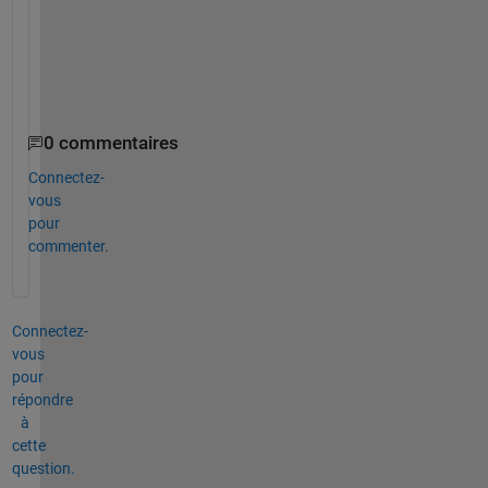
a
n
c
e
.
0 commentaires
Connectez-
vous
pour
commenter.
Connectez-
vous
pour
répondre
à
cette
question.