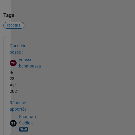
Tags
robotics
Voir également
Question
posée :
youssef
benmoussa
le
23
Avr
2021
Réponse
apportée :
Shadaab
Siddiqie