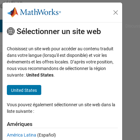
Passer au contenu
MATLAB
Answers
AB Answers
File Exchange
Cody
AI Chat Playground
Discuss
Sélectionner un site web
Choisissez un site web pour accéder au contenu traduit
dans votre langue (lorsqu'il est disponible) et voir les
3d Helix
événements et les offres locales. D’après votre position,
nous vous recommandons de sélectionner la région
trajectory
suivante :
United States
.
generation
in robotics
United States
toolbox
Vous pouvez également sélectionner un site web dans la
liste suivante :
youssef
benmoussa
Amériques
23
América Latina
(Español)
Avr