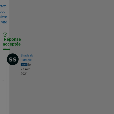
tez-
pour
uivre
tivité
Réponse
acceptée
Shadaab
Siddiqie
le
27 Avr
2021
F
r
o