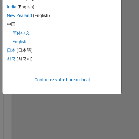
e
India
(English)
l
New Zealand
(English)
l
o
中国
.
简体中文
.
English
.
.
日本
(日本語)
.
한국
(한국어)
.
.
. 
Contactez votre bureau local
I
'
m 
t
r
y
i
n
g 