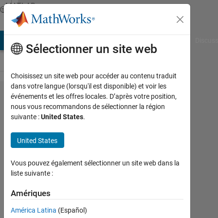
Passer au contenu
MATLAB
Answers
AB Answers
File Exchange
Cody
AI Chat Playground
Discuss
Sélectionner un site web
Choisissez un site web pour accéder au contenu traduit
dans votre langue (lorsqu'il est disponible) et voir les
I'm trying
événements et les offres locales. D’après votre position,
nous vous recommandons de sélectionner la région
to create a
suivante :
United States
.
code that
doing
United States
something
Vous pouvez également sélectionner un site web dans la
like this
liste suivante :
......
Amériques
Javier
América Latina
(Español)