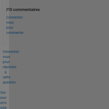
0 commentaires
Connectez-
vous
pour
commenter.
Connectez-
vous
pour
répondre
à
cette
question.
tez-
pour
uivre
tivité