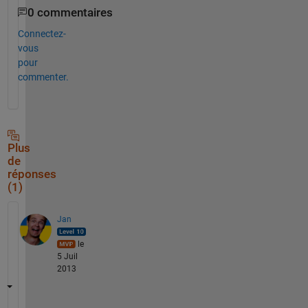
0 commentaires
Connectez-
vous
pour
commenter.
Plus
de
réponses
(1)
Jan
le
5 Juil
2013