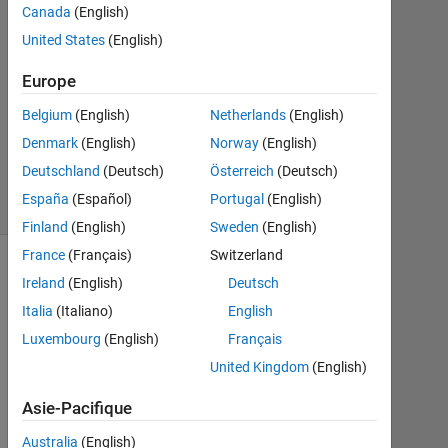
4
Canada
(English)
Juil
United States
(English)
2013
2
Europe
Réponses
Belgium
(English)
Netherlands
(English)
Réponse
Denmark
(English)
Norway
(English)
acceptée
Deutschland
(Deutsch)
Österreich
(Deutsch)
5 Vues
España
(Español)
Portugal
(English)
(30 jours)
Finland
(English)
Sweden
(English)
France
(Français)
Switzerland
Ireland
(English)
Deutsch
Italia
(Italiano)
English
Luxembourg
(English)
Français
United Kingdom
(English)
Asie-Pacifique
H
Australia
(English)