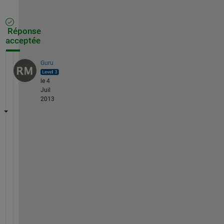
Réponse
acceptée
Guru
le 4
Juil
2013
Y
o
u 
h
a
d 
t
h