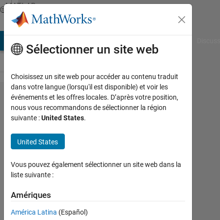
Passer au contenu
MATLAB
Answers
AB Answers
File Exchange
Cody
AI Chat Playground
Discuss
Sélectionner un site web
Choisissez un site web pour accéder au contenu traduit
dans votre langue (lorsqu'il est disponible) et voir les
legends
événements et les offres locales. D’après votre position,
nous vous recommandons de sélectionner la région
rescaling
suivante :
United States
.
issue in
MATLAB
United States
figure
Vous pouvez également sélectionner un site web dans la
saving
liste suivante :
Amériques
Somnath
Kale
América Latina
(Español)
23