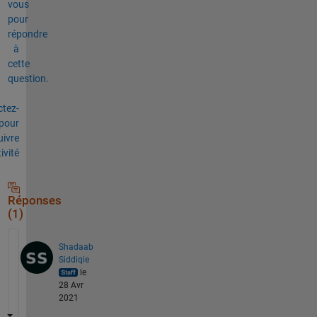
vous
pour
répondre
à
cette
question.
tez-
pour
uivre
tivité
Réponses
(1)
Shadaab
Siddiqie
le
28 Avr
2021