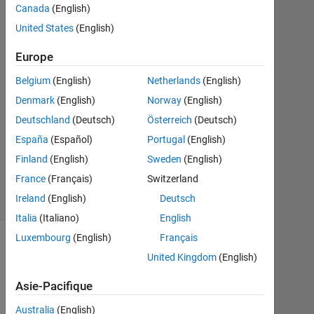
Canada
(English)
Avr
United States
(English)
2021
1
Europe
Réponse
Belgium
(English)
Netherlands
(English)
Mise
Denmark
(English)
Norway
(English)
à
Deutschland
(Deutsch)
Österreich
(Deutsch)
jour
29
España
(Español)
Portugal
(English)
Nov
Finland
(English)
Sweden
(English)
2024
France
(Français)
Switzerland
12 Vues
Ireland
(English)
Deutsch
(30 jours)
Italia
(Italiano)
English
Luxembourg
(English)
Français
Afficher
United Kingdom
(English)
commentaires
plus
Asie-Pacifique
anciens
Australia
(English)