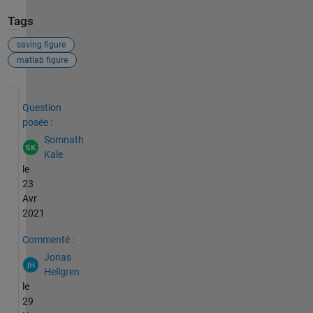
Tags
saving figure
matlab figure
Voir également
Question
posée :
Somnath
Kale
le
23
Avr
2021
Commenté :
Jonas
Hellgren
le
29