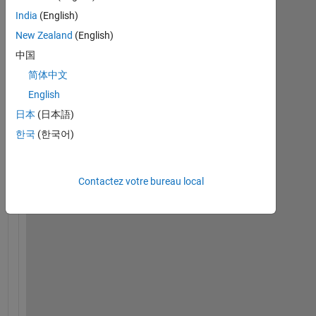
India
(English)
New Zealand
(English)
W
中国
h
简体中文
e
n 
English
I 
日本
(日本語)
a
한국
(한국어)
m 
s
a
Contactez votre bureau local
v
i
n
g 
m
y 
m
a
t