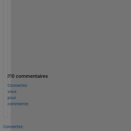
d 
t
h
i
s 
i
s
s
u
e
?
0 commentaires
Connectez-
vous
pour
commenter.
Connectez-