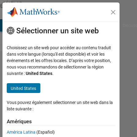
Passer au contenu
MATLAB
Answers
AB Answers
File Exchange
Cody
AI Chat Playground
Discuss
Sélectionner un site web
Choisissez un site web pour accéder au contenu traduit
dans votre langue (lorsqu'il est disponible) et voir les
modifying
événements et les offres locales. D’après votre position,
nous vous recommandons de sélectionner la région
variable
suivante :
United States
.
names to
enable
United States
indexing
Vous pouvez également sélectionner un site web dans la
in a loop
liste suivante :
Amériques
William
Campbell
América Latina
(Español)
27