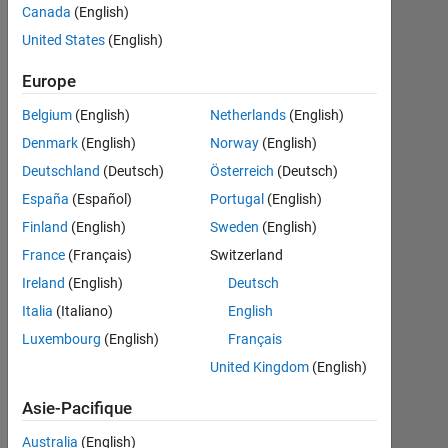
coverage
Canada
(English)
settings
United States
(English)
through
Europe
command
Belgium
(English)
Netherlands
(English)
line
Denmark
(English)
Norway
(English)
Deutschland
(Deutsch)
Österreich
(Deutsch)
Shashwat
España
(Español)
Portugal
(English)
Singh
Finland
(English)
Sweden
(English)
30
Avr
France
(Français)
Switzerland
2021
Ireland
(English)
Deutsch
1
Italia
(Italiano)
English
Réponse
Luxembourg
(English)
Français
Mise
United Kingdom
(English)
à
jour
Asie-Pacifique
3
Australia
(English)