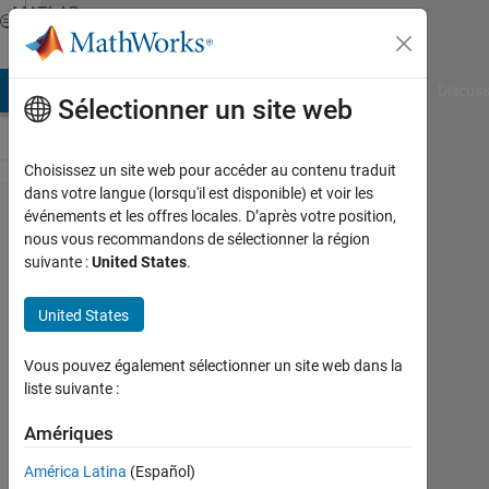
Passer au contenu
MATLAB
Answers
AB Answers
File Exchange
Cody
AI Chat Playground
Discuss
Sélectionner un site web
Choisissez un site web pour accéder au contenu traduit
dans votre langue (lorsqu'il est disponible) et voir les
How to turn
événements et les offres locales. D’après votre position,
nous vous recommandons de sélectionner la région
off "Result
suivante :
United States
.
explorer" and
"Generate
United States
report
Vous pouvez également sélectionner un site web dans la
automatically
liste suivante :
after
Amériques
analysis"
options in the
América Latina
(Español)