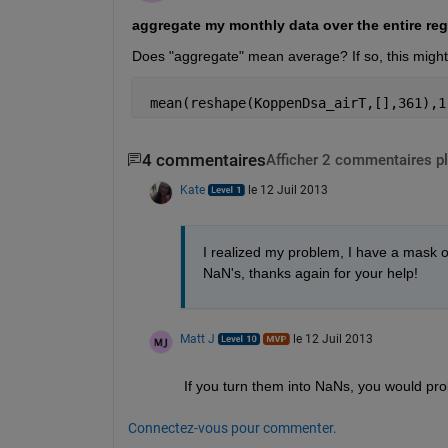
aggregate my monthly data over the entire reg
Does "aggregate" mean average? If so, this might
 mean(reshape(KoppenDsa_airT,[],361),1
4 commentaires
Afficher 2 commentaires p
Kate
le 12 Juil 2013
I realized my problem, I have a mask o
NaN's, thanks again for your help!
Matt J
le 12 Juil 2013
If you turn them into NaNs, you would pr
Connectez-vous pour commenter.