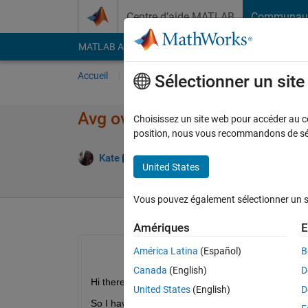
Passer au contenu
Centre d’aide MATLAB
Communau
MATLAB Answers
File Exchange
Cody
AI Cha
Accueil
Poser une question
Répondre
Pa
Sélectionner un sit
Avg over a 3d array?
Choisissez un site web pour accéder au con
position, nous vous recommandons de séle
Rép
Kate
12 Juil 2013
1 Réponse
United States
Vous pouvez également sélectionner un sit
Amériques
E
América Latina
(Español)
B
Canada
(English)
D
Hi there!
United States
(English)
D
So I have monthly gridded datasets in lat/lon/tim