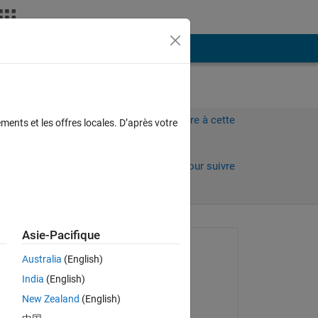
Plus
Connectez-vous pour répondre à cette
ments et les offres locales. D’après votre
question.
Partager
Connectez-vous pour suivre
l’activité
 anciens
Asie-Pacifique
Question posée :
Australia
(English)
Kate
India
(English)
le 12 Juil 2013
New Zealand
(English)
Acceptée :