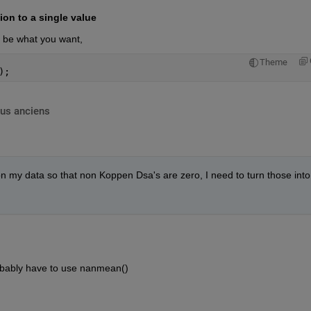
ion to a single value
 be what you want,
Theme
);
lus anciens
n my data so that non Koppen Dsa's are zero, I need to turn those into 
obably have to use nanmean()