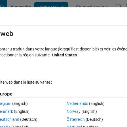
té
Apprendre
Connectez-vous
Obtenir MATLAB
t Playground
Discussions
Compétitions
Blogs
Publication
rcourir
FAQ MATLAB
Plus
e web
tenu traduit dans votre langue (lorsqu'il est disponible) et voir les événe
ctionner la région suivante :
United States
.
onse acceptée
22 Vues (30 jours)
e web dans la liste suivante :
Afficher commentaires plus
urope
elgium
(English)
Netherlands
(English)
0 votes
Ouvrir dans MATLAB Online
enmark
(English)
Norway
(English)
eutschland
(Deutsch)
Österreich
(Deutsch)
e(monthly): Example: