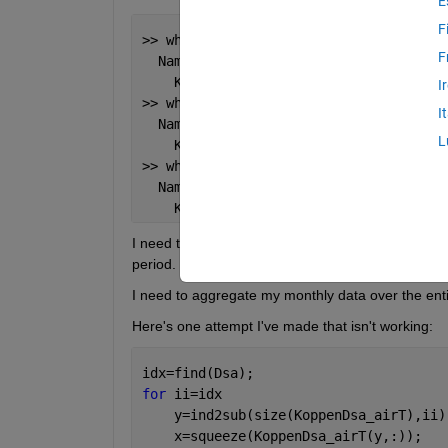
E
F
>> whos KoppenD_airT
F
  Name                
Size
    KoppenD_airT      
360x720x361
I
>> whos KoppenDsa_airT
I
  Name                  
Size
L
    KoppenDsa_airT      
360x720x361
>> whos KoppenDsb_airT
  Name                  
Size
    KoppenDsb_airT      
360x720x361
I need to create climatologies of these regions so
period. What is the best way to do this?
I need to aggregate my monthly data over the entir
Here's one attempt I've made that isn't working:
idx=find(Dsa);
for 
ii=idx
    y=ind2sub(size(KoppenDsa_airT),ii)
    x=squeeze(KoppenDsa_airT(y,:));