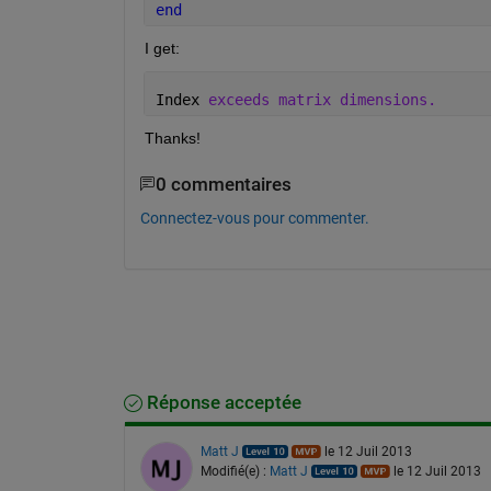
end
I get:
Index 
exceeds matrix dimensions.
Thanks!
0 commentaires
Connectez-vous pour commenter.
Réponse acceptée
Matt J
le 12 Juil 2013
Modifié(e) :
Matt J
le 12 Juil 2013