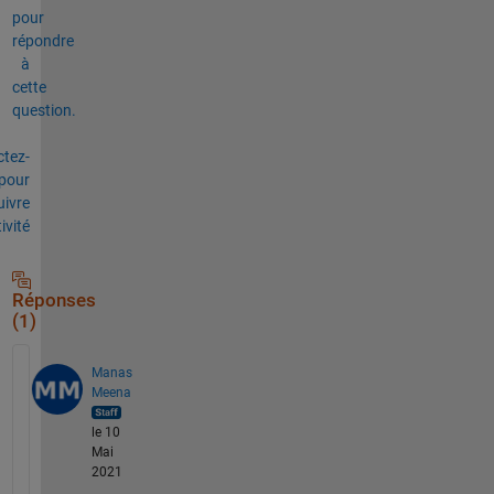
pour
répondre
à
cette
question.
tez-
pour
uivre
tivité
Réponses
(1)
Manas
Meena
le 10
Mai
2021