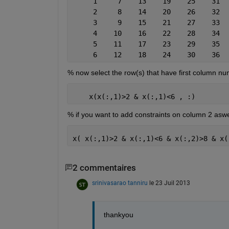
     1     7    13    19    25    31
     2     8    14    20    26    32
     3     9    15    21    27    33
     4    10    16    22    28    34
     5    11    17    23    29    35
     6    12    18    24    30    36
% now select the row(s) that have first column n
    x(x(:,1)>2 & x(:,1)<6 , :)
% if you want to add constraints on column 2 aswe
x( x(:,1)>2 & x(:,1)<6 & x(:,2)>8 & x(
2 commentaires
srinivasarao tanniru
le 23 Juil 2013
thankyou