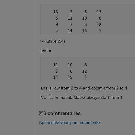
    16     2     3    13
     5    11    10     8
     9     7     6    12
     4    14    15     1
>> a(2:4,2:4)
ans =
    11    10     8
     7     6    12
    14    15     1
ans is row from 2 to 4 and column from 2 to 4
NOTE: In matlab Matrix always start from 1
0 commentaires
Connectez-vous pour commenter.