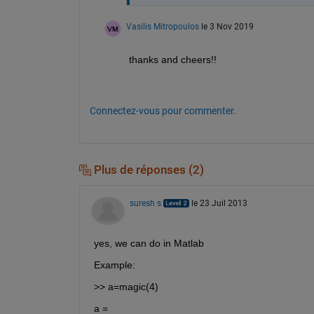
Vasilis Mitropoulos
le 3 Nov 2019
thanks and cheers!!
Connectez-vous pour commenter.
Plus de réponses (2)
suresh s
le 23 Juil 2013
yes, we can do in Matlab
Example:
>> a=magic(4)
a =