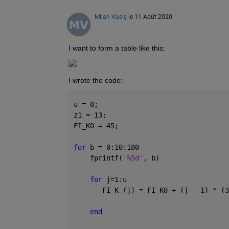
Milan Vasiç
le 11 Août 2020
I want to form a table like this:
I wrote the code:
u = 8;
z1 = 13;
FI_K0 = 45;
for 
b = 0:10:180
    fprintf(
'%5d'
, b)
for 
j=1:u
       FI_K (j) = FI_K0 + (j - 1) * (3
end