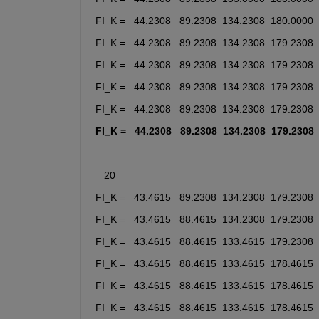
FI_K =   44.2308   89.2308  134.2308  180.0000
FI_K =   44.2308   89.2308  134.2308  179.2308
FI_K =   44.2308   89.2308  134.2308  179.2308
FI_K =   44.2308   89.2308  134.2308  179.2308
FI_K =   44.2308   89.2308  134.2308  179.2308
FI_K =   44.2308   89.2308  134.2308  179.2308
   20
FI_K =   43.4615   89.2308  134.2308  179.2308
FI_K =   43.4615   88.4615  134.2308  179.2308
FI_K =   43.4615   88.4615  133.4615  179.2308
FI_K =   43.4615   88.4615  133.4615  178.4615
FI_K =   43.4615   88.4615  133.4615  178.4615
FI_K =   43.4615   88.4615  133.4615  178.4615