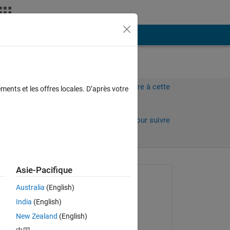
Plus
Connectez-vous pour répondre à cette
ments et les offres locales. D’après votre
question.
ours)
Partager
Connectez-vous pour suivre
l’activité
Asie-Pacifique
Question posée :
Australia
(English)
srinivasarao tanniru
India
(English)
le 23 Juil 2013
and 
New Zealand
(English)
Réponse apportée :