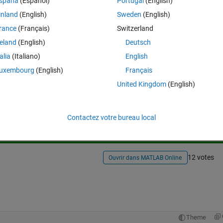
spaña
(Español)
Portugal
(English)
icular latitude and longitudes. like limits of latitude are 20 to 30 and limi
inland
(English)
Sweden
(English)
rance
(Français)
Switzerland
reland
(English)
Deutsch
talia
(Italiano)
English
uxembourg
(English)
Français
United Kingdom
(English)
Connectez-vous pour répondre à cette q
Partager
Connectez-vous pour suivre l
Contactez votre bureau local
12 votes
Ouvrir dans MATLAB Online
Theme