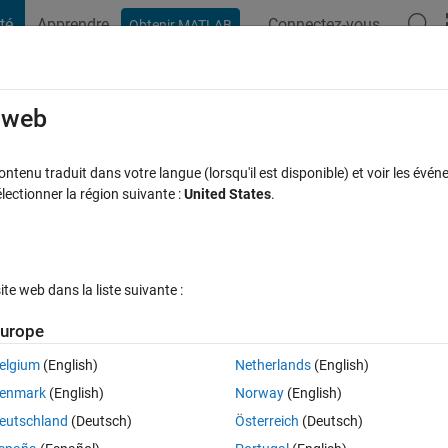
té
Apprendre
Connectez-vous
Obtenir MATLAB
t Playground
Discussions
Compétitions
Blogs
Publication
rcourir
FAQ MATLAB
Plus
e web
from a large matrix ?
tenu traduit dans votre langue (lorsqu'il est disponible) et voir les événe
ctionner la région suivante :
United States
.
Réponse acceptée
Mise à jour 11 Août 2020
es
46 Vues (30 j
e web dans la liste suivante :
urope
elgium
(English)
Netherlands
(English)
0 votes
enmark
(English)
Norway
(English)
 have exported some data into matlab which contains nearly 16,000 rows 
eutschland
(Deutsch)
Österreich
(Deutsch)
ngitude and next columns contain various data fields like CO2 etc. what 