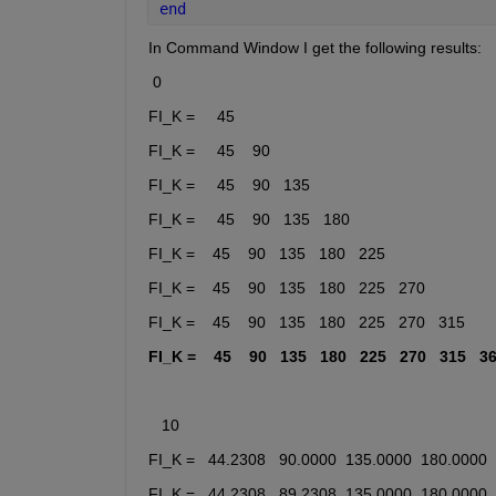
end
In Command Window I get the following results:
 0
FI_K =     45
FI_K =     45    90
FI_K =     45    90   135
FI_K =     45    90   135   180
FI_K =    45    90   135   180   225
FI_K =    45    90   135   180   225   270
FI_K =    45    90   135   180   225   270   315
FI_K =    45    90   135   180   225   270   315   3
   10
FI_K =   44.2308   90.0000  135.0000  180.0000
FI_K =   44.2308   89.2308  135.0000  180.0000