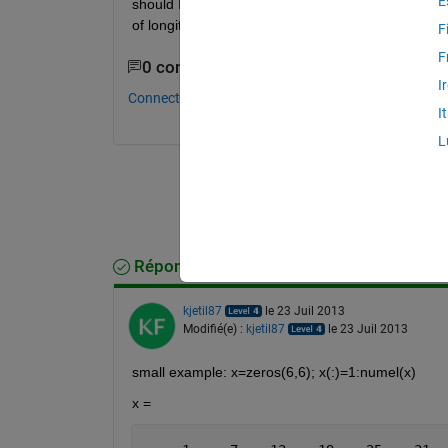
E
should I do to select the data that lies between part
of longitude are 40 to 50.
F
F
0 commentaires
I
Connectez-vous pour commenter.
I
L
Réponse acceptée
kjetil87
le 23 Juil 2013
Modifié(e) :
kjetil87
le 23 Juil 2013
small example: x=zeros(6,6); x(:)=1:numel(x)
x =