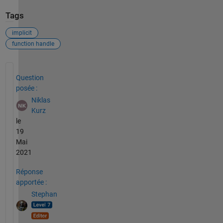
Tags
implicit
function handle
Voir également
Question
posée :
Niklas
Kurz
le
19
Mai
2021
Réponse
apportée :
Stephan