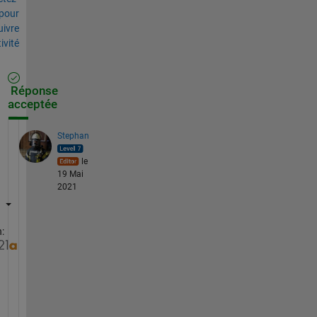
pour
uivre
tivité
Réponse
acceptée
Stephan
le
19 Mai
2021
:
S
e
e 