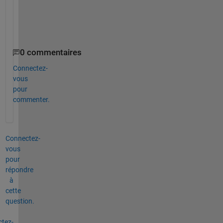
e
a
l
? 
0 commentaires
Connectez-
vous
pour
commenter.
Connectez-
vous
pour
répondre
à
cette
question.
tez-