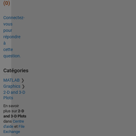
(0)
Connectez-
vous
pour
répondre
à
cette
question.
Catégories
MATLAB
Graphics
2-D and 3-D
Plots
En savoir
plus sur
2-D
and 3-D Plots
dans
Centre
d'aide
et
File
Exchange