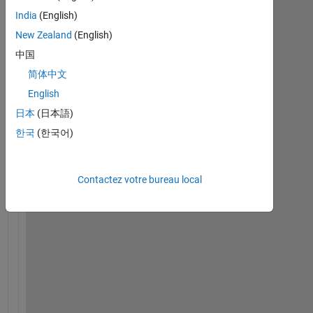
India
(English)
New Zealand
(English)
中国
e
a
简体中文
s
English
y 
日本
(日本語)
c
a
한국
(한국어)
s
e
:
Contactez votre bureau local
I
'
v 
g
u
t 
a 
f