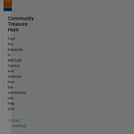
Community
Treasure
Hunt
Find
the
treasures
in
MATLAB
Central
and
discover
how
the
community
can
help
you!
Start
Hunting!