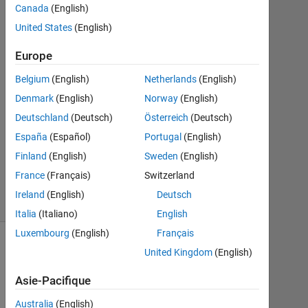
1
Canada
(English)
Réponse
United States
(English)
Réponse
Europe
acceptée
Belgium
(English)
Netherlands
(English)
Mise
Denmark
(English)
Norway
(English)
à
Deutschland
(Deutsch)
Österreich
(Deutsch)
jour
España
(Español)
Portugal
(English)
19
Finland
(English)
Sweden
(English)
Mai
2021
France
(Français)
Switzerland
6 Vues
Ireland
(English)
Deutsch
(30 jours)
Italia
(Italiano)
English
Luxembourg
(English)
Français
United Kingdom
(English)
Asie-Pacifique
Australia
(English)