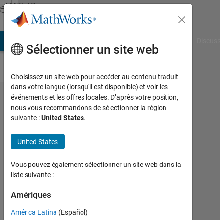
Passer au contenu
MATLAB
Answers
AB Answers
File Exchange
Cody
AI Chat Playground
Discuss
Sélectionner un site web
Choisissez un site web pour accéder au contenu traduit
dans votre langue (lorsqu'il est disponible) et voir les
How to set
événements et les offres locales. D’après votre position,
nous vous recommandons de sélectionner la région
Assumptions
suivante :
United States
.
for function
handle?
United States
Vous pouvez également sélectionner un site web dans la
Niklas
liste suivante :
Kurz
19
Amériques
Mai
2021
América Latina
(Español)