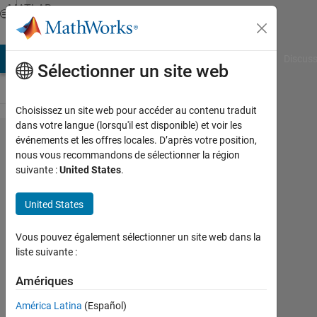
Passer au contenu
MATLAB
Answers
AB Answers
File Exchange
Cody
AI Chat Playground
Discuss
Sélectionner un site web
Choisissez un site web pour accéder au contenu traduit
dans votre langue (lorsqu'il est disponible) et voir les
How to
événements et les offres locales. D’après votre position,
nous vous recommandons de sélectionner la région
read
suivante :
United States
.
row1 as
datetime
United States
Vous pouvez également sélectionner un site web dans la
Yasuyuki
liste suivante :
Hamanaka
Amériques
24
Mai
América Latina
(Español)