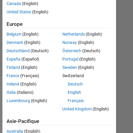
1
Canada
(English)
Réponse
United States
(English)
Mise
Europe
à
Belgium
(English)
Netherlands
(English)
jour
27
Denmark
(English)
Norway
(English)
Sep
Deutschland
(Deutsch)
Österreich
(Deutsch)
2024
España
(Español)
Portugal
(English)
9 Vues
(30 jours)
Finland
(English)
Sweden
(English)
France
(Français)
Switzerland
Ireland
(English)
Deutsch
Italia
(Italiano)
English
Luxembourg
(English)
Français
United Kingdom
(English)
Asie-Pacifique
Australia
(English)