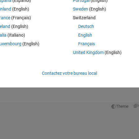
spaña
(Español)
Portugal
(English)
inland
(English)
Sweden
(English)
rance
(Français)
Switzerland
reland
(English)
Deutsch
Connectez-vous pour répondre à cette q
talia
(Italiano)
English
uxembourg
(English)
Français
Partager
Connectez-vous pour suivre l
United Kingdom
(English)
Contactez votre bureau local
1 vote
Ouvrir dans MATLAB Online
Theme