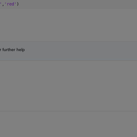
'
,
'red'
) 
r further help