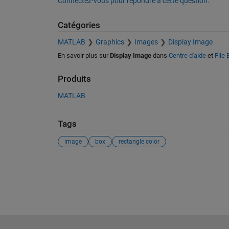
Connectez-vous pour répondre à cette question.
Catégories
MATLAB
Graphics
Images
Display Image
En savoir plus sur
Display Image
dans
Centre d'aide
et
File
Produits
MATLAB
Tags
image
box
rectangle color
Voir également