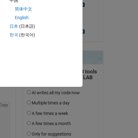
中国
Khalid Mahmood
简体中文
le 29 Mai 2021
English
Acceptée :
日本
(日本語)
Khalid Mahmood
uestion.
한국
(한국어)
’activité
Copy