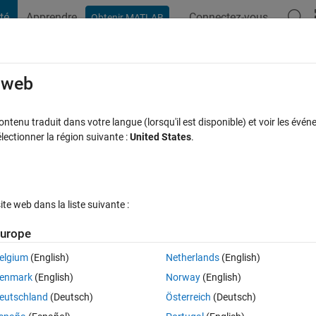
té
Apprendre
Connectez-vous
Obtenir MATLAB
t Playground
Discussions
Compétitions
Blogs
Publication
rcourir
FAQ MATLAB
Plus
e web
tenu traduit dans votre langue (lorsqu'il est disponible) et voir les événe
ctionner la région suivante :
United States
.
e acceptée
Mise à jour 29 Mai 2021
6 Vues (30 jours)
e web dans la liste suivante :
urope
elgium
(English)
Netherlands
(English)
0 votes
enmark
(English)
Norway
(English)
of edges of rectangle. How to start?
eutschland
(Deutsch)
Österreich
(Deutsch)