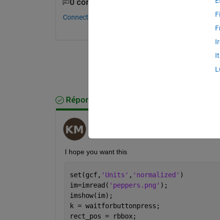
E
0 commentaires
F
Connectez-vous pour commenter.
F
I
I
L
Réponse acceptée
Khalid Mahmood
le 29 Mai 2021
I hope you want this
set(gcf,
'Units'
,
'normalized'
)
im=imread(
'peppers.png'
);
imshow(im);
k = waitforbuttonpress;
rect_pos = rbbox;