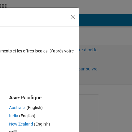
Plus
Connectez-vous pour répondre à cette
ments et les offres locales. D’après votre
question.
Partager
Connectez-vous pour suivre
l’activité
Asie-Pacifique
Question posée :
Australia
(English)
Nasir Ali
India
(English)
le 29 Mai 2021
New Zealand
(English)
Commenté :