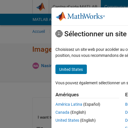
Passer au contenu
Centre d’aide MATLAB
Communau
MATLAB Answers
File Exchange
Cody
AI Cha
Accueil
Poser une question
Répondre
Pa
Sélectionner un sit
Image box or rectangle color
Choisissez un site web pour accéder au con
position, nous vous recommandons de séle
Répons
Nasir Ali
29 Mai 2021
1 Réponse
United States
Vous pouvez également sélectionner un sit
Amériques
E
América Latina
(Español)
B
Canada
(English)
D
I want to drag a rectangle on image and set color 
United States
(English)
D