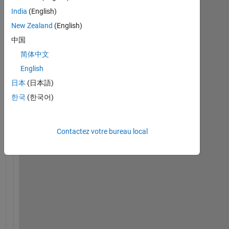
India
(English)
I 
New Zealand
(English)
w
a
中国
n
简体中文
t 
English
t
o 
日本
(日本語)
p
한국
(한국어)
l
o
t 
Contactez votre bureau local
a 
c
o
n
t
o
u
r 
m