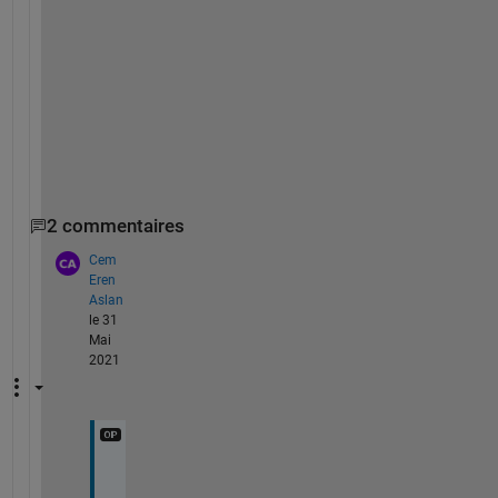
r
e 
s
e
n
s
e
.
2 commentaires
Cem
Eren
Aslan
le 31
Mai
2021
O
u