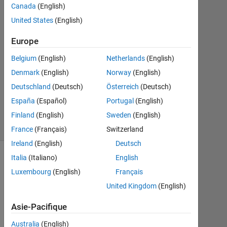
2021
Canada
(English)
2
United States
(English)
Réponses
Europe
Mise
Belgium
(English)
Netherlands
(English)
à
jour
Denmark
(English)
Norway
(English)
31
Deutschland
(Deutsch)
Österreich
(Deutsch)
Mai
España
(Español)
Portugal
(English)
2021
23 Vues
Finland
(English)
Sweden
(English)
(30 jours)
France
(Français)
Switzerland
Ireland
(English)
Deutsch
Italia
(Italiano)
English
Luxembourg
(English)
Français
United Kingdom
(English)
Asie-Pacifique
Australia
(English)