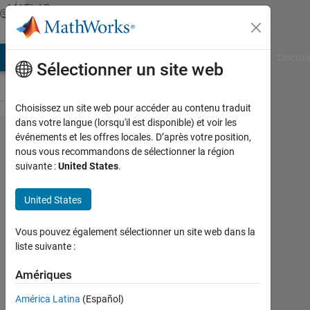
Passer au contenu
MATLAB
Answers
AB Answers
File Exchange
Cody
AI Chat Playground
Discuss
Sélectionner un site web
Choisissez un site web pour accéder au contenu traduit
dans votre langue (lorsqu'il est disponible) et voir les
contour
événements et les offres locales. D’après votre position,
nous vous recommandons de sélectionner la région
map for
suivante :
United States
.
stress
distribution
United States
Vous pouvez également sélectionner un site web dans la
Cem
liste suivante :
Eren
Aslan
Amériques
31
Mai
América Latina
(Español)