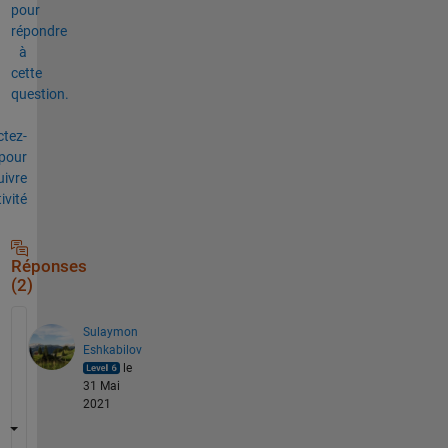
pour
répondre
à
cette
question.
tez-
pour
uivre
tivité
Réponses
(2)
Sulaymon
Eshkabilov
le
31 Mai
2021