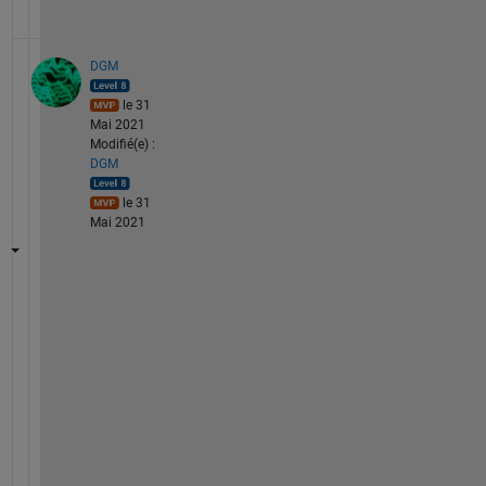
DGM
le 31
Mai 2021
Modifié(e) :
DGM
le 31
Mai 2021
I 
d
o
n
'
t 
k