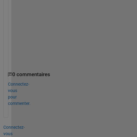
n
d 
i
t
s 
s
c
a
l
e 
0 commentaires
Connectez-
vous
pour
commenter.
Connectez-
vous