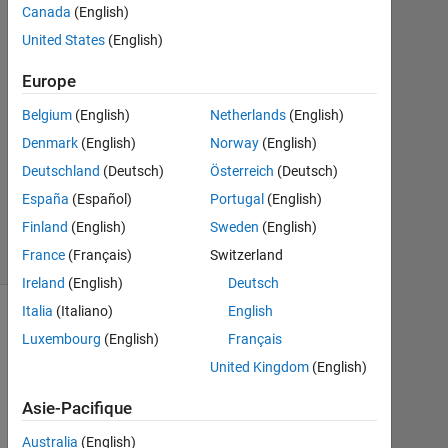
Canada
(English)
2021
1
United States
(English)
Réponse
Europe
Mise
Belgium
(English)
Netherlands
(English)
à
Denmark
(English)
Norway
(English)
jour
18
Deutschland
(Deutsch)
Österreich
(Deutsch)
Juin
España
(Español)
Portugal
(English)
2025
Finland
(English)
Sweden
(English)
28 Vues
France
(Français)
Switzerland
(30 jours)
Ireland
(English)
Deutsch
Italia
(Italiano)
English
Luxembourg
(English)
Français
United Kingdom
(English)
Asie-Pacifique
Australia
(English)