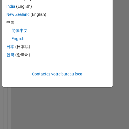
India
(English)
New Zealand
(English)
中国
简体中文
English
I 
n
日本
(日本語)
e
한국
(한국어)
e
d 
m
Contactez votre bureau local
u
l
t
i
p
l
y 
2 
m