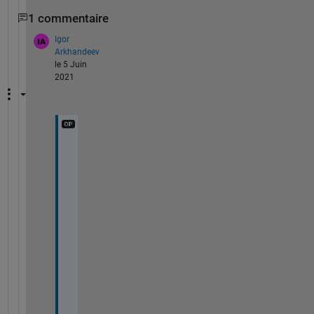
1 commentaire
Igor
Arkhandeev
le 5 Juin
2021
H
i 
A
n
d
r
e
a
s
, 
t
h