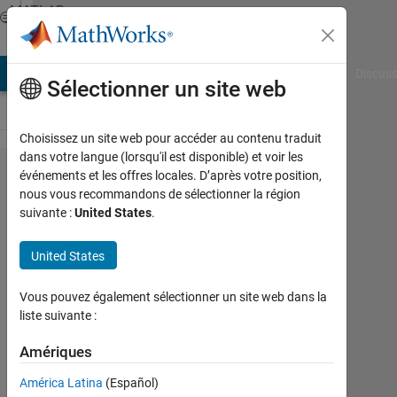
Passer au contenu
MATLAB
Answers
AB Answers
File Exchange
Cody
AI Chat Playground
Discuss
Sélectionner un site web
Choisissez un site web pour accéder au contenu traduit
dans votre langue (lorsqu'il est disponible) et voir les
How to
événements et les offres locales. D’après votre position,
nous vous recommandons de sélectionner la région
multiply
suivante :
United States
.
two
symbolic
United States
matrices
Vous pouvez également sélectionner un site web dans la
fully?
liste suivante :
Amériques
Igor
Arkhandeev
América Latina
(Español)
5