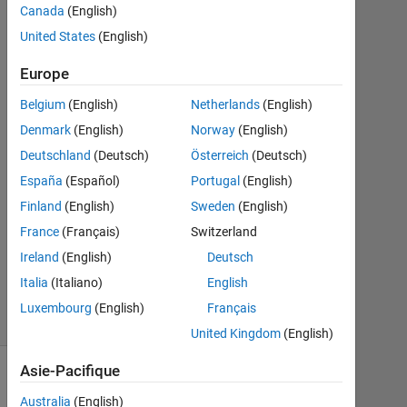
Canada
(English)
Juin
United States
(English)
2021
1
Europe
Réponse
Belgium
(English)
Netherlands
(English)
Réponse
Denmark
(English)
Norway
(English)
acceptée
Deutschland
(Deutsch)
Österreich
(Deutsch)
Mise
España
(Español)
Portugal
(English)
à
Finland
(English)
Sweden
(English)
jour
France
(Français)
Switzerland
5
Ireland
(English)
Deutsch
Juin
2021
Italia
(Italiano)
English
7 Vues
Luxembourg
(English)
Français
(30 jours)
United Kingdom
(English)
Asie-Pacifique
Australia
(English)