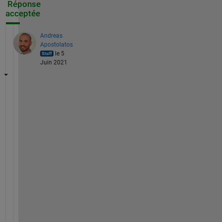
Réponse
acceptée
Andreas
Apostolatos
le 5
Juin 2021
H
i 
I
g
o
r
,
I 