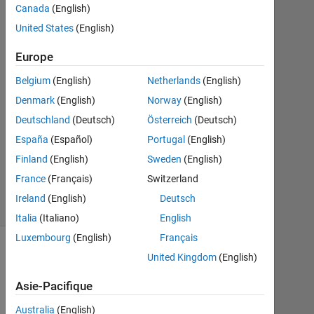
2
Canada
(English)
Réponses
United States
(English)
Réponse
Europe
acceptée
Belgium
(English)
Netherlands
(English)
Mise
Denmark
(English)
Norway
(English)
à
Deutschland
(Deutsch)
Österreich
(Deutsch)
jour
España
(Español)
Portugal
(English)
16
Finland
(English)
Sweden
(English)
Juil
2021
France
(Français)
Switzerland
15 Vues
Ireland
(English)
Deutsch
(30 jours)
Italia
(Italiano)
English
Luxembourg
(English)
Français
Afficher
United Kingdom
(English)
commentaires
plus
Asie-Pacifique
anciens
Australia
(English)