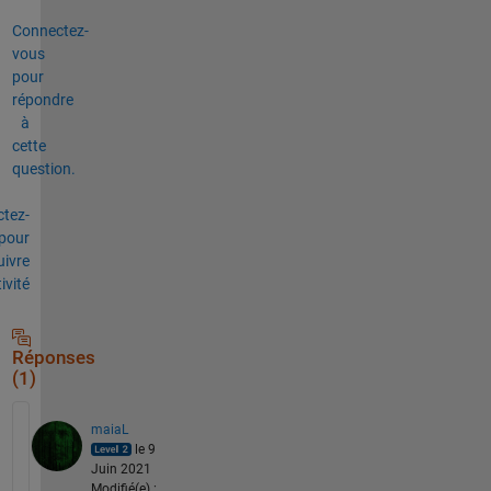
Connectez-
vous
pour
répondre
à
cette
question.
tez-
pour
uivre
tivité
Réponses
(1)
maiaL
le 9
Juin 2021
Modifié(e) :