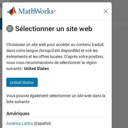
Passer au contenu
MATLAB
Answers
AB Answers
File Exchange
Cody
AI Chat Playground
Discuss
Sélectionner un site web
Choisissez un site web pour accéder au contenu traduit
dans votre langue (lorsqu'il est disponible) et voir les
Onda
événements et les offres locales. D’après votre position,
nous vous recommandons de sélectionner la région
seno
suivante :
United States
.
(Sine
wave) at
United States
Simulink
Vous pouvez également sélectionner un site web dans la
liste suivante :
Thiago
Cauzzo
Amériques
cauzzo
América Latina
(Español)
8