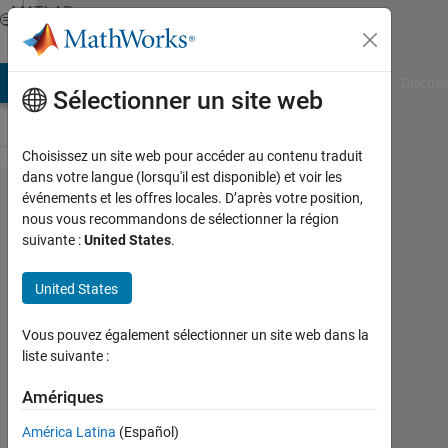
Passer au contenu
MATLAB
Answers
AB Answers
File Exchange
Cody
AI Chat Playground
Discuss
Sélectionner un site web
Choisissez un site web pour accéder au contenu traduit
dans votre langue (lorsqu'il est disponible) et voir les
I wish to
événements et les offres locales. D’après votre position,
nous vous recommandons de sélectionner la région
import
suivante :
United States
.
all the
image
United States
into a
Vous pouvez également sélectionner un site web dans la
.mat file
liste suivante :
for
Amériques
machine
learning.
América Latina
(Español)