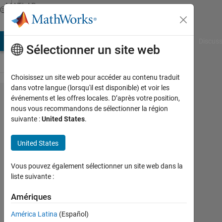
Passer au contenu
MATLAB
Answers
AB Answers
File Exchange
Cody
AI Chat Playground
Discuss
Sélectionner un site web
Choisissez un site web pour accéder au contenu traduit
dans votre langue (lorsqu'il est disponible) et voir les
Warning
événements et les offres locales. D’après votre position,
nous vous recommandons de sélectionner la région
with
suivante :
United States
.
FLC this
makes
United States
my
Vous pouvez également sélectionner un site web dans la
model
liste suivante :
slow
Amériques
down
América Latina
(Español)