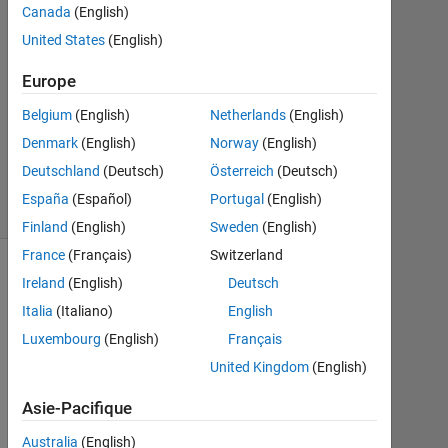
Tony
Canada
(English)
Castillo
United States
(English)
17
Europe
Juin
Belgium
(English)
Netherlands
(English)
2021
Denmark
(English)
Norway
(English)
0
Réponses
Deutschland
(Deutsch)
Österreich
(Deutsch)
6 Vues
España
(Español)
Portugal
(English)
(30 jours)
Finland
(English)
Sweden
(English)
France
(Français)
Switzerland
Ireland
(English)
Deutsch
Italia
(Italiano)
English
Luxembourg
(English)
Français
United Kingdom
(English)
Asie-Pacifique
Australia
(English)
D