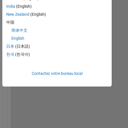
e
India
(English)
a
New Zealand
(English)
r 
中国
M
a
简体中文
t
English
h
日本
(日本語)
c
o
한국
(한국어)
d
e
r
Contactez votre bureau local
s
, 
C
o
u
l
d 
y