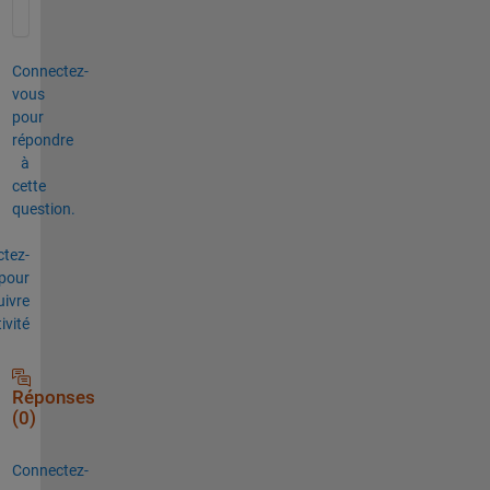
Connectez-
vous
pour
répondre
à
cette
question.
tez-
pour
uivre
tivité
Réponses
(0)
Connectez-