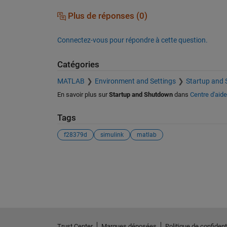
Plus de réponses (0)
Connectez-vous pour répondre à cette question.
Catégories
MATLAB
Environment and Settings
Startup and
En savoir plus sur
Startup and Shutdown
dans
Centre d'aide
Tags
f28379d
simulink
matlab
Voir également
Trust Center
Marques déposées
Politique de confidenti