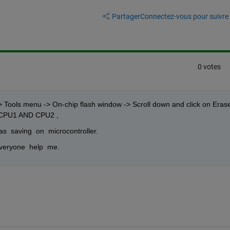
Partager
Connectez-vous pour suivre l
0 votes
 Tools menu -> On-chip flash window -> Scroll down and click on Erase
r  CPU1 AND CPU2 , 
as  saving  on  microcontroller. 
erveryone  help  me. 