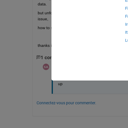
E
data.
F
but unfortuantely same signal still dispaly on the os
F
issue,
I
how to solve this problem.
I
L
thanks in advance
1 commentaire
SALAH alatai
le 21 Juin 2021
up
Connectez-vous pour commenter.