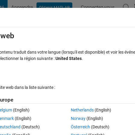
té
Apprendre
Connectez-vous
Obtenir MATLAB
t Playground
Discussions
Compétitions
Blogs
Publication
rcourir
FAQ MATLAB
Plus
e web
Clean the memory?
tenu traduit dans votre langue (lorsqu'il est disponible) et voir les événe
ctionner la région suivante :
United States
.
Réponse acceptée
Mise à jour 24 Juin 2021
nse
11 Vues (30 j
e web dans la liste suivante :
urope
elgium
(English)
Netherlands
(English)
0 votes
enmark
(English)
Norway
(English)
eutschland
(Deutsch)
Österreich
(Deutsch)
9D lauchpad and I removed the tick from Boot from flase to avoid savin