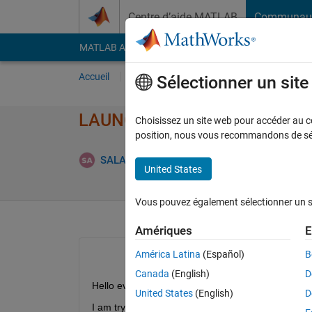
Passer au contenu
Centre d’aide MATLAB
Communau
MATLAB Answers
File Exchange
Cody
AI Cha
Accueil
Poser une question
Répondre
Pa
Sélectionner un sit
LAUNCHXL-F28379D: How to 
Choisissez un site web pour accéder au con
position, nous vous recommandons de séle
SALAH alatai
21 Juin 2021
1 Répo
United States
Vous pouvez également sélectionner un sit
Amériques
E
América Latina
(Español)
B
Canada
(English)
D
Hello everyone
United States
(English)
D
I am trying to send pulses to gate driver by F2837