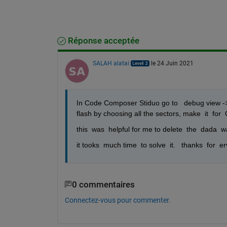
Réponse acceptée
SALAH alatai
le 24 Juin 2021
In Code Composer Stiduo go to   debug view ->
flash by choosing all the sectors, make  it  fo
this  was  helpful for me to delete  the  dada  w
it tooks  much time  to solve  it.   thanks  for  
0 commentaires
Connectez-vous pour commenter.