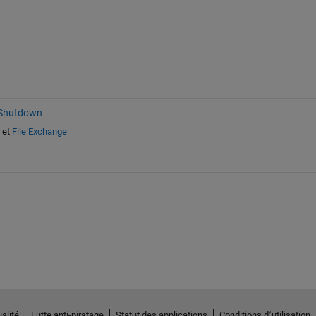
 Shutdown
et
File Exchange
alité
Lutte anti-piratage
Statut des applications
Conditions d՚utilisation