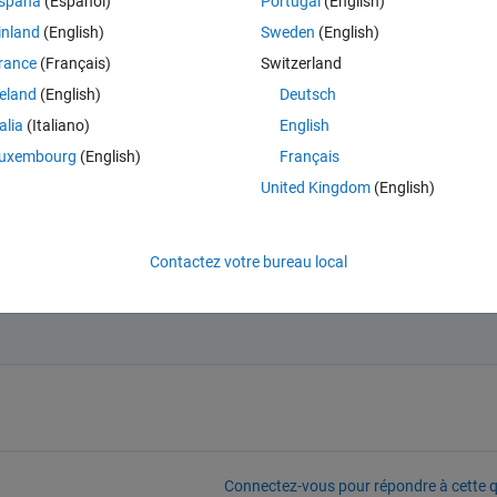
spaña
(Español)
Portugal
(English)
inland
(English)
Sweden
(English)
cillocscope, I tryed to reset it by push the button of reset S3, but still s
rance
(Français)
Switzerland
reland
(English)
Deutsch
talia
(Italiano)
English
uxembourg
(English)
Français
United Kingdom
(English)
Contactez votre bureau local
Connectez-vous pour répondre à cette q