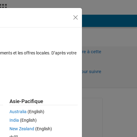
Plus
Connectez-vous pour répondre à cette
ments et les offres locales. D’après votre
question.
ours)
Partager
Connectez-vous pour suivre
l’activité
Asie-Pacifique
Question posée :
Australia
(English)
SALAH alatai
India
(English)
le 21 Juin 2021
New Zealand
(English)
Réponse apportée :
g 