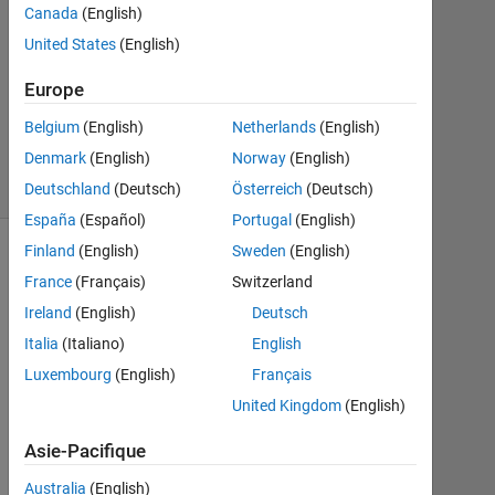
Canada
(English)
Mise
à
United States
(English)
jour
Europe
13
Fév
Belgium
(English)
Netherlands
(English)
2023
Denmark
(English)
Norway
(English)
15 Vues
(30 jours)
Deutschland
(Deutsch)
Österreich
(Deutsch)
España
(Español)
Portugal
(English)
Finland
(English)
Sweden
(English)
France
(Français)
Switzerland
Ireland
(English)
Deutsch
Italia
(Italiano)
English
Luxembourg
(English)
Français
United Kingdom
(English)
i
Asie-Pacifique
f 
Australia
(English)
y