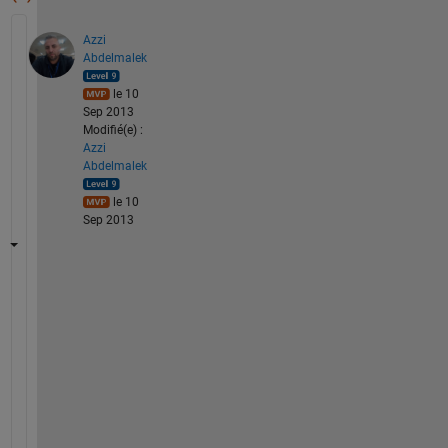
Azzi
Abdelmalek
le 10
Sep 2013
Modifié(e) :
Azzi
Abdelmalek
le 10
Sep 2013
I
f 
y
o
u 
w
a