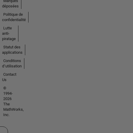
Marques
déposées
Politique de
confidentialité
Lutte
anti-
piratage
Statut des
applications
Conditions
d՚utilisation
Contact
Us
©
1994-
2026
The
MathWorks,
Inc.
ectionner un site web