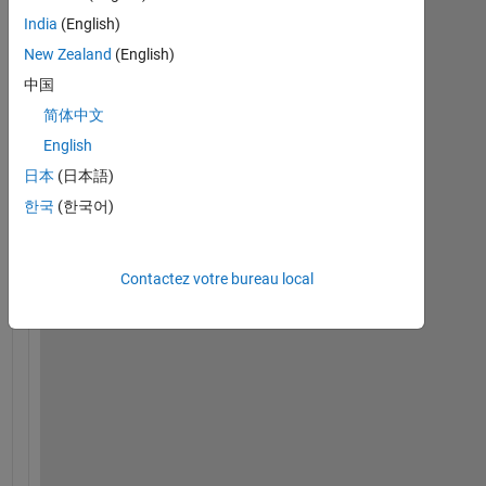
o
India
(English)
u 
New Zealand
(English)
h
中国
a
v
简体中文
e 
English
a 
日本
(日本語)
t
f
한국
(한국어)
(
) 
i
Contactez votre bureau local
n 
M
A
T
L
A
B 
f
o