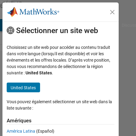
Passer au contenu
MATLAB
Answers
AB Answers
File Exchange
Cody
AI Chat Playground
Discuss
Sélectionner un site web
Choisissez un site web pour accéder au contenu traduit
dans votre langue (lorsqu'il est disponible) et voir les
ROC from Z
événements et les offres locales. D’après votre position,
nous vous recommandons de sélectionner la région
transformation
suivante :
United States
.
William
United States
10
Vous pouvez également sélectionner un site web dans la
Sep
liste suivante :
2013
4
Amériques
Réponses
América Latina
(Español)