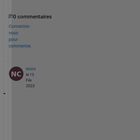
0 commentaires
Connectez-
vous
pour
commenter.
Nikhil
le 13
Fév
2023
p
l
e
a