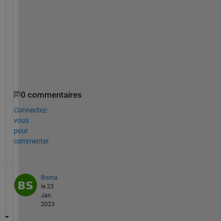
e
r
g
e
n
c
e
0 commentaires
Connectez-
vous
pour
commenter.
Bisma
le 23
Jan
2023