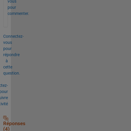
vous
pour
commenter.
Connectez-
vous
pour
répondre
à
cette
question.
tez-
pour
uivre
tivité
Réponses
(4)