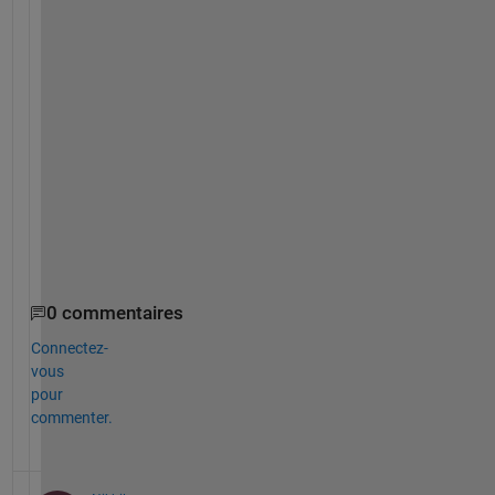
D
o
c 
z
t
r
a
n
s
0 commentaires
Connectez-
vous
pour
commenter.