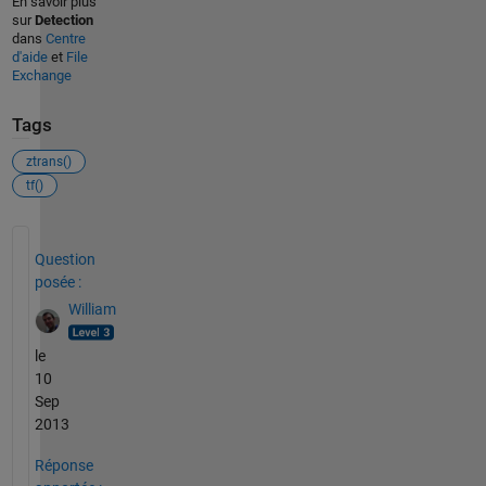
En savoir plus
sur
Detection
dans
Centre
d'aide
et
File
Exchange
Tags
ztrans()
tf()
Voir également
Question
posée :
William
le
10
Sep
2013
Réponse