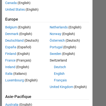
Canada
(English)
2021
2
United States
(English)
Réponses
Europe
Réponse
Belgium
(English)
Netherlands
(English)
acceptée
Denmark
(English)
Norway
(English)
Mise
Deutschland
(Deutsch)
Österreich
(Deutsch)
à
España
(Español)
Portugal
(English)
jour
Finland
(English)
Sweden
(English)
3
France
(Français)
Switzerland
Juil
2021
Ireland
(English)
Deutsch
26 Vues
Italia
(Italiano)
English
(30 jours)
Luxembourg
(English)
Français
United Kingdom
(English)
Asie-Pacifique
Australia
(English)