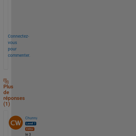
u
r
e
!  
Connectez-
vous
pour
commenter.
Plus
de
réponses
(1)
Chunru
le 3