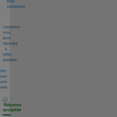
pour
commenter.
Connectez-
vous
pour
répondre
à
cette
question.
tez-
pour
uivre
tivité
Réponse
acceptée