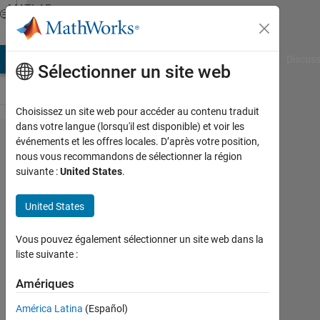
Passer au contenu
MATLAB
Answers
AB Answers
File Exchange
Cody
AI Chat Playground
Discuss
Sélectionner un site web
Choisissez un site web pour accéder au contenu traduit
dans votre langue (lorsqu'il est disponible) et voir les
Change
événements et les offres locales. D’après votre position,
nous vous recommandons de sélectionner la région
stem
suivante :
United States
.
colour of
particular
United States
values
Vous pouvez également sélectionner un site web dans la
liste suivante :
Nikolas
Spiliopoulos
Amériques
3
América Latina
(Español)
Juil