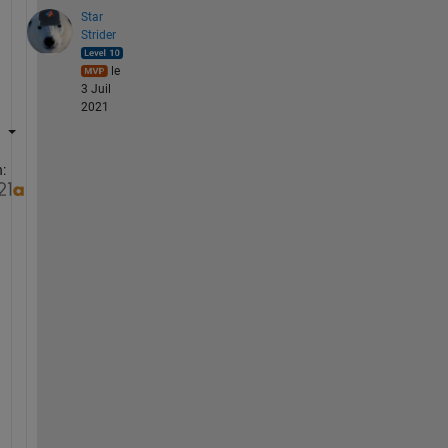
Star
Strider
le
3 Juil
2021
:
T
r
y 
s
o
m
e
t
h
i