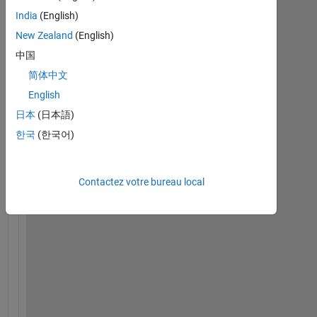
India
(English)
New Zealand
(English)
中国
简体中文
H
i 
English
t
日本
(日本語)
h
한국
(한국어)
e
r
e
,
Contactez votre bureau local
I 
h
a
v
e 
a 