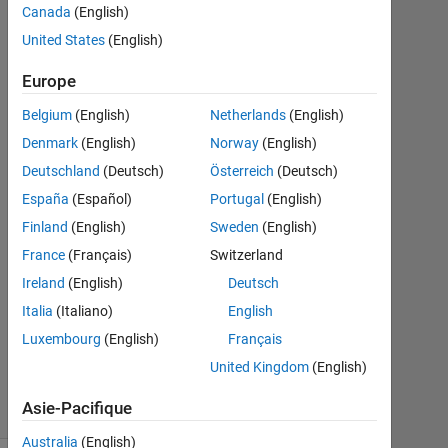
Tom
Canada
(English)
United States
(English)
18
Sep
Europe
2013
Belgium
(English)
Netherlands
(English)
5
Denmark
(English)
Norway
(English)
Réponses
Deutschland
(Deutsch)
Österreich
(Deutsch)
Réponse
España
(Español)
Portugal
(English)
acceptée
Finland
(English)
Sweden
(English)
France
(Français)
Switzerland
Mise
à
Ireland
(English)
Deutsch
jour
Italia
(Italiano)
English
13
Luxembourg
(English)
Français
Mai
2024
United Kingdom
(English)
40 Vues
Asie-Pacifique
(30 jours)
Australia
(English)