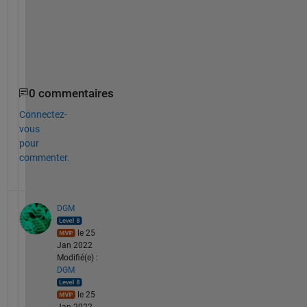
; 
e
n
d
0 commentaires
Connectez-
vous
pour
commenter.
DGM
le 25
Jan 2022
Modifié(e) :
DGM
le 25