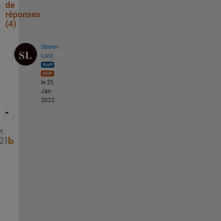
de
réponses
(4)
Steven
Lord
le 25
Jan
2022
n:
A
n
o
t
h
e