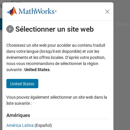
Passer au contenu
MATLAB
Answers
AB Answers
File Exchange
Cody
AI Chat Playground
Discuss
Sélectionner un site web
Choisissez un site web pour accéder au contenu traduit
dans votre langue (lorsqu'il est disponible) et voir les
How do I
événements et les offres locales. D’après votre position,
nous vous recommandons de sélectionner la région
create a
suivante :
United States
.
(10,10)
matrix
United States
containing
Vous pouvez également sélectionner un site web dans la
numbers
liste suivante :
from 1 to
Amériques
100?
América Latina
(Español)