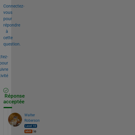
Connectez-
vous
pour
répondre
à
cette
question.
tez-
pour
uivre
tivité
Réponse
acceptée
Walter
Roberson
le