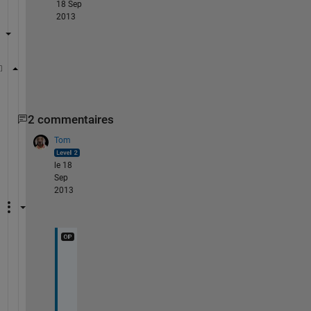
18 Sep
2013
reshape( 1:100, 10, 10) .'
2 commentaires
Tom
le 18
Sep
2013
M
a
n
y 