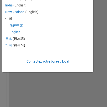
India
(English)
Afficher
New Zealand
(English)
commentaires
plus
中国
anciens
简体中文
English
日本
(日本語)
한국
(한국어)
H
o
w 
Contactez votre bureau local
d
o 
I 
c
r
e
a
t
e 