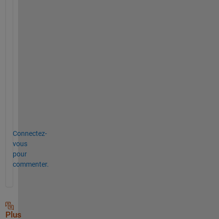
T
h
a
n
k 
y
o
u 
M
a
n
Connectez-
vous
pour
commenter.
Plus