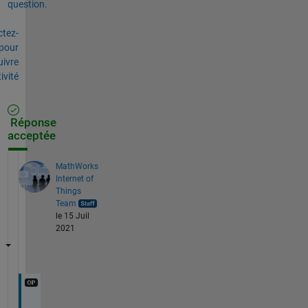
question.
tez-
pour
uivre
tivité
Réponse
acceptée
MathWorks
Internet of
Things
Team
le 15 Juil
2021
T