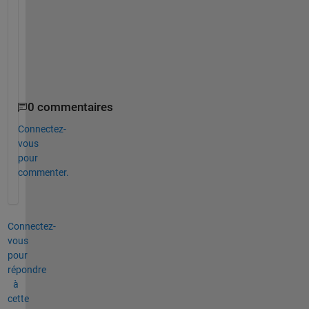
s
i
b
l
e
?
0 commentaires
Connectez-
vous
pour
commenter.
Connectez-
vous
pour
répondre
à
cette