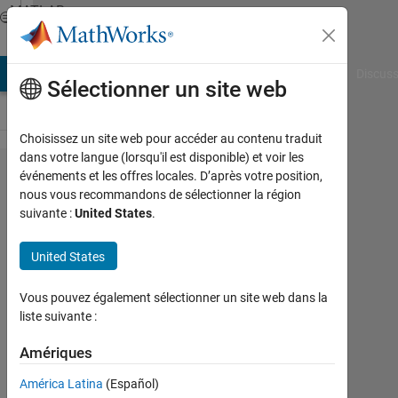
Passer au contenu
MATLAB
Answers
AB Answers
File Exchange
Cody
AI Chat Playground
Discuss
Sélectionner un site web
Choisissez un site web pour accéder au contenu traduit
dans votre langue (lorsqu'il est disponible) et voir les
How to
événements et les offres locales. D’après votre position,
nous vous recommandons de sélectionner la région
write
suivante :
United States
.
disjoint
cycles
United States
in
Vous pouvez également sélectionner un site web dans la
matlab?
liste suivante :
Amériques
lilly
lord
América Latina
(Español)
2