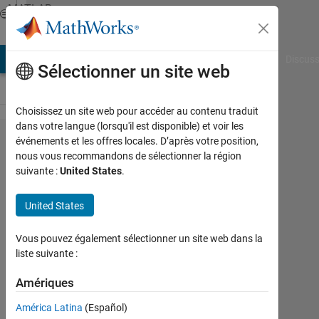
Passer au contenu
MATLAB
Answers
AB Answers
File Exchange
Cody
AI Chat Playground
Discuss
Sélectionner un site web
Choisissez un site web pour accéder au contenu traduit
dans votre langue (lorsqu'il est disponible) et voir les
How can I
événements et les offres locales. D’après votre position,
nous vous recommandons de sélectionner la région
get multiple
suivante :
United States
.
data(*text*)
form single
United States
edit text in
Vous pouvez également sélectionner un site web dans la
MATLAB
liste suivante :
guide?
Amériques
Mezgean
América Latina
(Español)