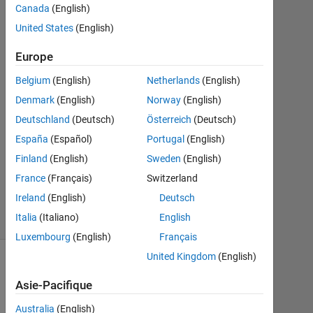
Mohammad
Canada
(English)
4
United States
(English)
Août
2021
Europe
1
Réponse
Belgium
(English)
Netherlands
(English)
Denmark
(English)
Norway
(English)
Mise
Deutschland
(Deutsch)
Österreich
(Deutsch)
à
España
(Español)
Portugal
(English)
jour
10
Finland
(English)
Sweden
(English)
Août
France
(Français)
Switzerland
2021
Ireland
(English)
Deutsch
4 Vues
Italia
(Italiano)
English
(30 jours)
Luxembourg
(English)
Français
United Kingdom
(English)
Asie-Pacifique
Australia
(English)