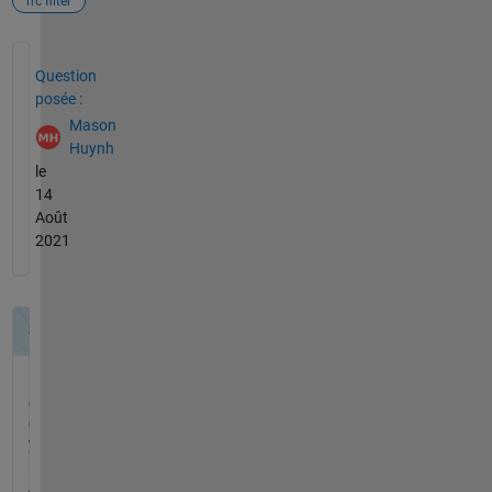
rrc filter
Voir également
Question
posée :
Mason
Huynh
le
14
Août
2021