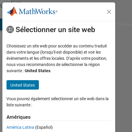
Passer au contenu
MATLAB
Answers
AB Answers
File Exchange
Cody
AI Chat Playground
Discuss
Sélectionner un site web
Choisissez un site web pour accéder au contenu traduit
dans votre langue (lorsqu'il est disponible) et voir les
The
événements et les offres locales. D’après votre position,
nous vous recommandons de sélectionner la région
Root
suivante :
United States
.
raised
cosine
United States
filter
Vous pouvez également sélectionner un site web dans la
output
liste suivante :
depends
Amériques
on
previous
América Latina
(Español)