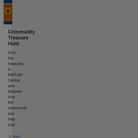
Community
Treasure
Hunt
Find
the
treasures
in
MATLAB
Central
and
discover
how
the
community
can
help
you!
Start