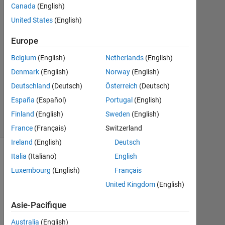
input
Canada
(English)
United States
(English)
Mason
Europe
Huynh
14
Belgium
(English)
Netherlands
(English)
Août
Denmark
(English)
Norway
(English)
2021
Deutschland
(Deutsch)
Österreich
(Deutsch)
0
España
(Español)
Portugal
(English)
Réponses
11 Vues
Finland
(English)
Sweden
(English)
(30 jours)
France
(Français)
Switzerland
Ireland
(English)
Deutsch
Italia
(Italiano)
English
Luxembourg
(English)
Français
United Kingdom
(English)
Asie-Pacifique
Australia
(English)