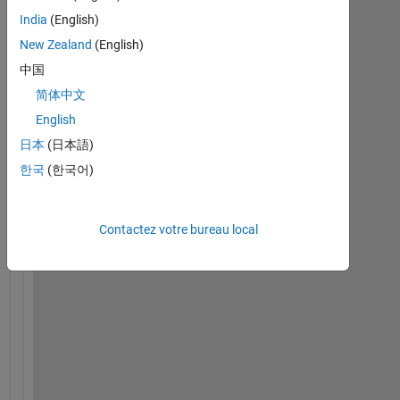
India
(English)
new_test.slx
New Zealand
(English)
pre_load_new.mat
中国
简体中文
I
English
'
日本
(日本語)
m 
한국
(한국어)
t
r
y
Contactez votre bureau local
i
n
g 
t
h
e 
R
R
C 
f