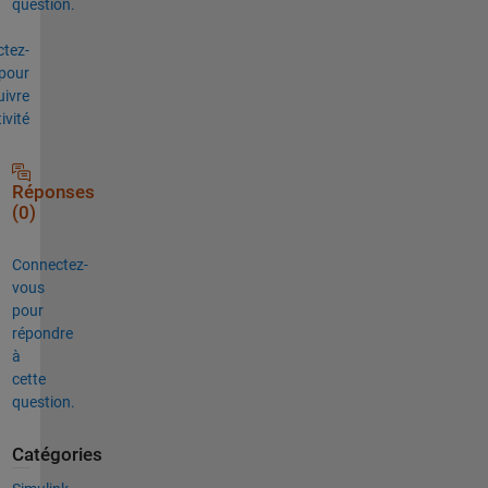
question.
tez-
pour
uivre
tivité
Réponses
(0)
Connectez-
vous
pour
répondre
à
cette
question.
Catégories