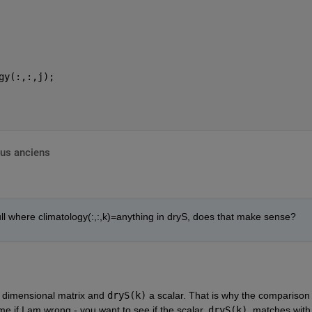
gy(:,:,j);
lus anciens
 pull where climatology(:,:,k)=anything in dryS, does that make sense?
2 dimensional matrix and
dryS(k)
 a scalar. That is why the comparison i
me if I am wrong - you want to see if the scalar,
dryS(k)
, matches with 