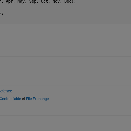
r, Apr, May, Sep, Oct, Nov, Dec);
);
cience
Centre d'aide
et
File Exchange