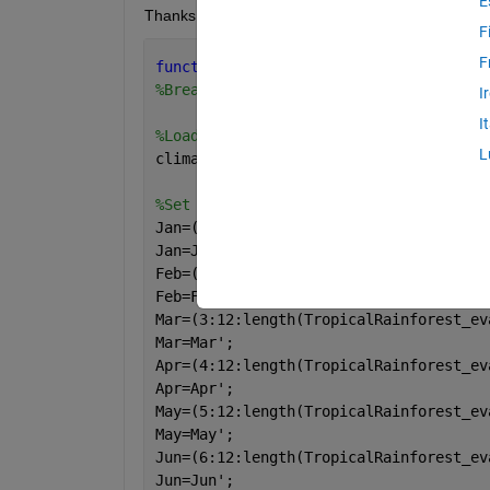
E
Thanks!
F
F
function 
dissect_seasons
%Break met driver into seasonal steps
I
I
%Load dataset
L
climatology=TropicalRainforest_evap;
%Set indices
Jan=(1:12:length(TropicalRainforest_ev
Jan=Jan';
Feb=(2:12:length(TropicalRainforest_ev
Feb=Feb';
Mar=(3:12:length(TropicalRainforest_ev
Mar=Mar';
Apr=(4:12:length(TropicalRainforest_ev
Apr=Apr';
May=(5:12:length(TropicalRainforest_ev
May=May';
Jun=(6:12:length(TropicalRainforest_ev
Jun=Jun';