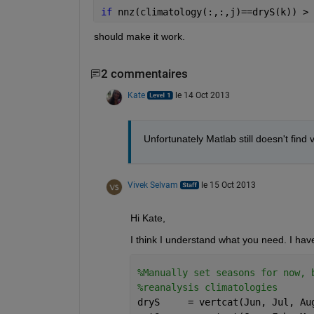
if 
nnz(climatology(:,:,j)==dryS(k)) > 
should make it work.
2 commentaires
Kate
le 14 Oct 2013
Unfortunately Matlab still doesn't find
Vivek Selvam
le 15 Oct 2013
Hi Kate,
I think I understand what you need. I hav
%Manually set seasons for now, 
%reanalysis climatologies
dryS     = vertcat(Jun, Jul, Au