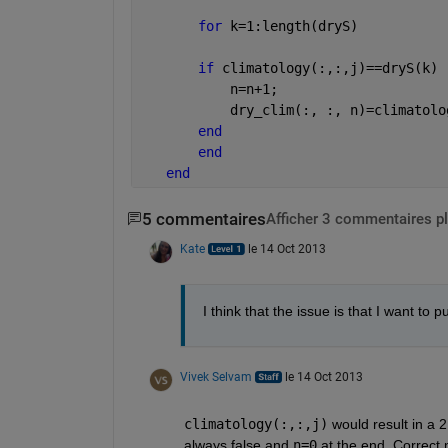
for 
k=1:length(dryS)
if 
climatology(:,:,j)==dryS(k)
           n=n+1;
           dry_clim(:, :, n)=climatolo
end
end
end
5 commentaires
Afficher 3 commentaires p
Kate
le 14 Oct 2013
I think that the issue is that I want to
Vivek Selvam
le 14 Oct 2013
climatology(:,:,j)
 would result in a 
always false and
n=0
 at the end. Correct 