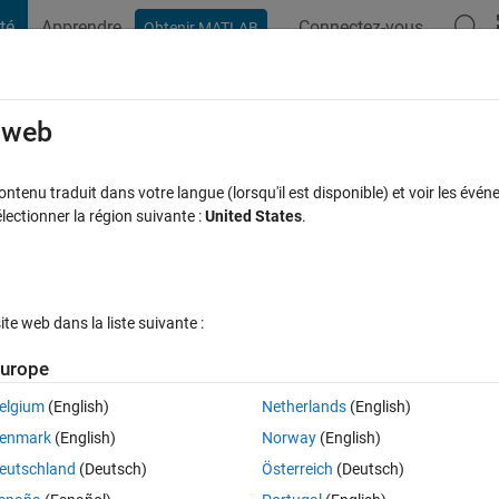
té
Apprendre
Connectez-vous
Obtenir MATLAB
t Playground
Discussions
Compétitions
Blogs
Publication
rcourir
FAQ MATLAB
Plus
e web
ops
tenu traduit dans votre langue (lorsqu'il est disponible) et voir les événe
ctionner la région suivante :
United States
.
 à jour 15 Oct 2013
9 Vues (30 jours)
e web dans la liste suivante :
Afficher commentaires plus
urope
elgium
(English)
Netherlands
(English)
1 vote
Ouvrir dans MATLAB Online
enmark
(English)
Norway
(English)
mate data to sift out wet and dry seasons in the tropics. I've written so
eutschland
(Deutsch)
Österreich
(Deutsch)
printed. Does anyone see what I've missed here?