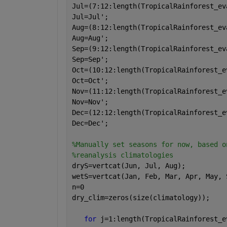
Jul=(7:12:length(TropicalRainforest_ev
Jul=Jul';
Aug=(8:12:length(TropicalRainforest_ev
Aug=Aug';
Sep=(9:12:length(TropicalRainforest_ev
Sep=Sep';
Oct=(10:12:length(TropicalRainforest_e
Oct=Oct';
Nov=(11:12:length(TropicalRainforest_e
Nov=Nov';
Dec=(12:12:length(TropicalRainforest_e
Dec=Dec';
%Manually set seasons for now, based o
%reanalysis climatologies
dryS=vertcat(Jun, Jul, Aug);
wetS=vertcat(Jan, Feb, Mar, Apr, May, 
n=0
dry_clim=zeros(size(climatology));
for 
j=1:length(TropicalRainforest_e