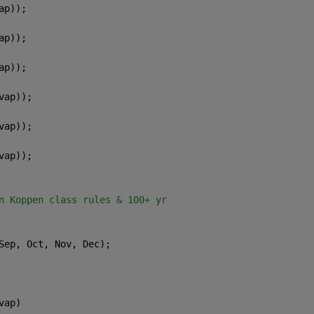
ap));
ap));
ap));
vap));
vap));
vap));
n Koppen class rules & 100+ yr
Sep, Oct, Nov, Dec);
vap)