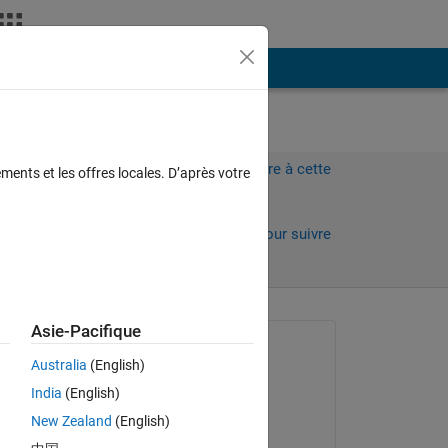
Plus
Connectez-vous pour répondre à cette
ments et les offres locales. D’après votre
question.
Partager
Connectez-vous pour suivre
l’activité
 anciens
Asie-Pacifique
Question posée :
Australia
(English)
Kate
India
(English)
le 14 Oct 2013
me 
New Zealand
(English)
Commenté :