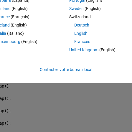
spaña
(Español)
Portugal
(English)
inland
(English)
Sweden
(English)
Theme
rance
(Français)
Switzerland
reland
(English)
Deutsch
talia
(Italiano)
English
uxembourg
(English)
Français
United Kingdom
(English)
ap));
Contactez votre bureau local
ap));
ap));
ap));
ap));
ap));