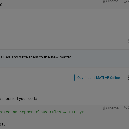
Theme
0
 values and write them to the new matrix
Ouvrir dans MATLAB Online
e modified your code.
Theme
based on Koppen class rules & 100+ yr
g);