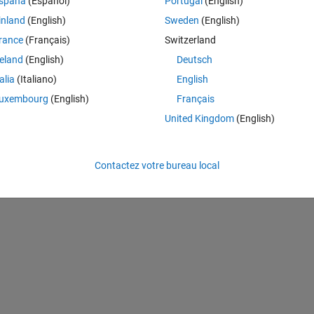
spaña
(Español)
Portugal
(English)
Theme
inland
(English)
Sweden
(English)
rance
(Français)
Switzerland
reland
(English)
Deutsch
talia
(Italiano)
English
 
uxembourg
(English)
Français
United Kingdom
(English)
Contactez votre bureau local