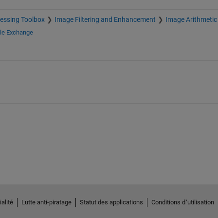
essing Toolbox
Image Filtering and Enhancement
Image Arithmetic
ile Exchange
alité
Lutte anti-piratage
Statut des applications
Conditions d՚utilisation