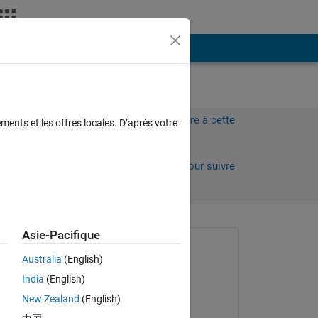
Plus
Connectez-vous pour répondre à cette
ments et les offres locales. D’après votre
question.
Partager
Connectez-vous pour suivre
l’activité
Asie-Pacifique
Question posée :
Australia
(English)
rest12
India
(English)
le 16 Oct 2013
I 
New Zealand
(English)
low:
Modifié(e) :