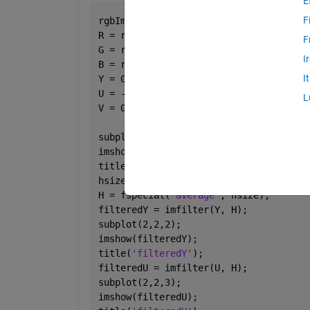
E
F
rgbImage = imread(
'fav.png'
);
R = rgbImage(:, :, 1);
F
G = rgbImage(:, :, 2);
I
B = rgbImage(:, :, 3);
I
Y = 0.299*R + 0.587*G + 0.114*B; 
U = - 0.14713*R - 0.28886*G + 0.436*B;
L
V = 0.615*R - 0.51499*G - 0.10001*B;
subplot(2,2,1);
imshow(rgbImage);
title(
'Original Image'
);
hsize = 3;
H = fspecial(
'average'
, hsize);
filteredY = imfilter(Y, H);
subplot(2,2,2);
imshow(filteredY);
title(
'filteredY'
);
filteredU = imfilter(U, H);
subplot(2,2,3);
imshow(filteredU);