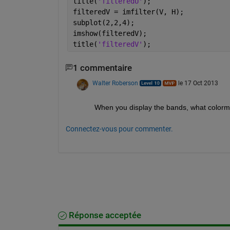
title(
'filteredU'
);
filteredV = imfilter(V, H);
subplot(2,2,4);
imshow(filteredV);
title(
'filteredV'
);
1 commentaire
Walter Roberson
le 17 Oct 2013
When you display the bands, what colorm
Connectez-vous pour commenter.
Réponse acceptée