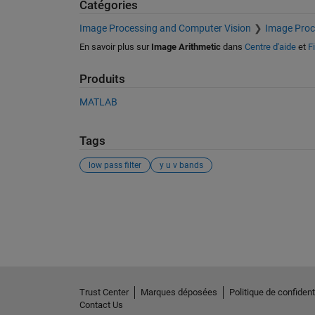
Catégories
Image Processing and Computer Vision
Image Proc
En savoir plus sur
Image Arithmetic
dans
Centre d'aide
et
F
Produits
MATLAB
Tags
low pass filter
y u v bands
Voir également
Trust Center
Marques déposées
Politique de confidenti
Contact Us