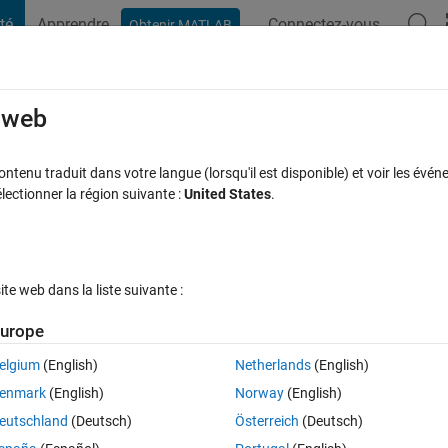
té
Apprendre
Connectez-vous
Obtenir MATLAB
t Playground
Discussions
Compétitions
Blogs
Publication
rcourir
FAQ MATLAB
Plus
e web
bands
tenu traduit dans votre langue (lorsqu'il est disponible) et voir les événe
ctionner la région suivante :
United States
.
acceptée
Mise à jour 17 Oct 2013
15 Vues (30 jours)
e web dans la liste suivante :
urope
elgium
(English)
Netherlands
(English)
0 votes
Ouvrir dans MATLAB Online
enmark
(English)
Norway
(English)
nds of image by a factor of 3 in both horizontal and vertical directions. 
eutschland
(Deutsch)
Österreich
(Deutsch)
 code which I write is correct or not? Please confirm. Code is written be