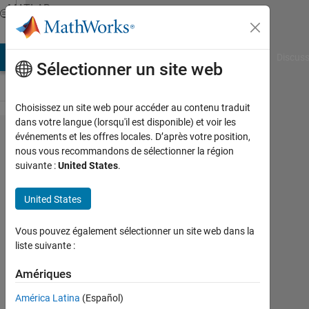
Passer au contenu
MATLAB
Answers
AB Answers
File Exchange
Cody
AI Chat Playground
Discuss
Sélectionner un site web
Choisissez un site web pour accéder au contenu traduit
dans votre langue (lorsqu'il est disponible) et voir les
Any
événements et les offres locales. D’après votre position,
nous vous recommandons de sélectionner la région
packages
suivante :
United States
.
for fluid
simulation?!
United States
Vous pouvez également sélectionner un site web dans la
Rozi
liste suivante :
Sh
14
Amériques
Juin
2011
América Latina
(Español)