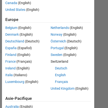
Canada
(English)
Oct
2025
United States
(English)
5
201 Vues
Europe
(30 jours)
Belgium
(English)
Netherlands
(English)
MathWorks
Denmark
(English)
Norway
(English)
Support
Article
Deutschland
(Deutsch)
Österreich
(Deutsch)
#000003830
España
(Español)
Portugal
(English)
Finland
(English)
Sweden
(English)
France
(Français)
Switzerland
Jump
to
Ireland
(English)
Deutsch
solution
Italia
(Italiano)
English
Luxembourg
(English)
Français
United Kingdom
(English)
W
h
Asie-Pacifique
y 
Australia
(English)
d