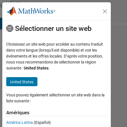
Passer au contenu
MATLAB
Answers
AB Answers
File Exchange
Cody
AI Chat Playground
Discuss
Sélectionner un site web
Choisissez un site web pour accéder au contenu traduit
dans votre langue (lorsqu'il est disponible) et voir les
Why do I
événements et les offres locales. D’après votre position,
nous vous recommandons de sélectionner la région
receive
suivante :
United States
.
MathWorks
Licensing
United States
Error 9?
Vous pouvez également sélectionner un site web dans la
liste suivante :
Mise
à
Amériques
jour
América Latina
(Español)
29