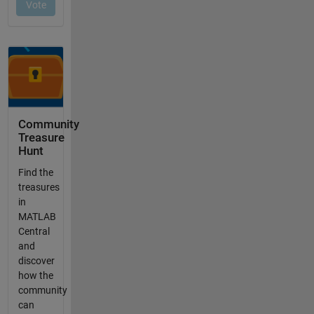
Community
Treasure
Hunt
Find the
treasures
in
MATLAB
Central
and
discover
how the
community
can