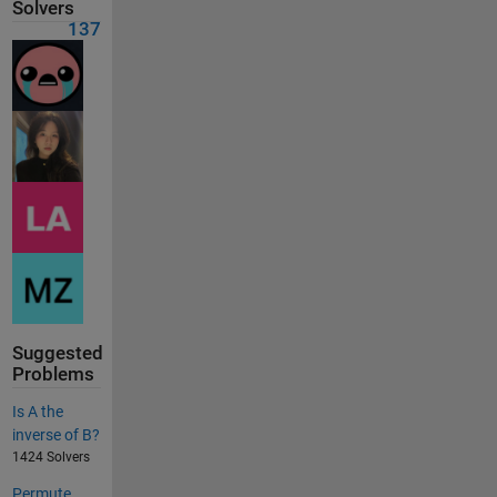
Solvers
137
Suggested
Problems
Is A the
inverse of B?
1424 Solvers
Permute