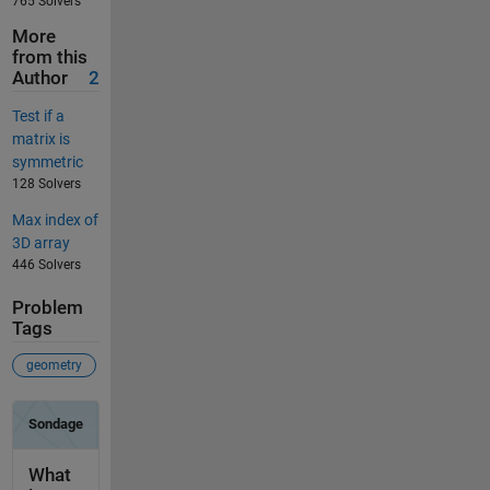
765 Solvers
More
from this
Author
2
Test if a
matrix is
symmetric
128 Solvers
Max index of
3D array
446 Solvers
Problem
Tags
geometry