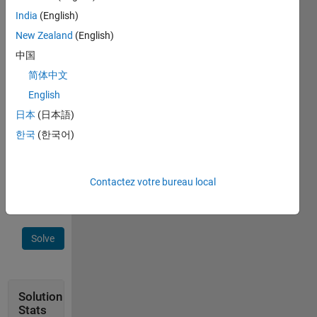
ellipsoid
India
(English)
and the
sphere
New Zealand
(English)
within,
中国
round
简体中文
the
result
English
toward
日本
(日本語)
zero
한국
(한국어)
using
the
"floor"
function.
Contactez votre bureau local
Solve
Solution
Stats