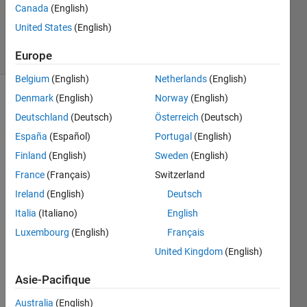
Canada
(English)
Khmou
137
United States
(English)
solvers
2 likes
Europe
Belgium
(English)
Netherlands
(English)
Denmark
(English)
Norway
(English)
Deutschland
(Deutsch)
Österreich
(Deutsch)
Given
España
(Español)
Portugal
(English)
an
ellipsoid
Finland
(English)
Sweden
(English)
of semi
France
(Français)
Switzerland
principal
Ireland
(English)
Deutsch
axis
(a,b,c)
Italia
(Italiano)
English
find the
Luxembourg
(English)
Français
volume
United Kingdom
(English)
of the
difference
Asie-Pacifique
between
this
Australia
(English)