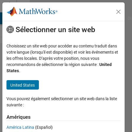
Passer au contenu
Cody
MATLAB Answers
File Exchange
Cody
AI Chat Playground
Di
Sélectionner un site web
Choisissez un site web pour accéder au contenu traduit dans
Problem
votre langue (lorsqu'il est disponible) et voir les événements et
les offres locales. D’après votre position, nous vous
1141.
recommandons de sélectionner la région suivante :
United
Volume
States
.
difference
United States
between
Ellipsoid
Vous pouvez également sélectionner un site web dans la liste
and
suivante :
Sphere
Amériques
América Latina
(Español)
Youssef