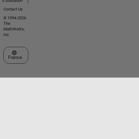
d՚utilisation
Contact Us
© 1994-2026
The
MathWorks,
Inc.
Sélectionner un site web
France