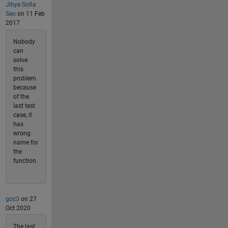
Jihye Sofia
Seo
on 11 Feb
2017
Nobody
can
solve
this
problem
because
of the
last test
case, it
has
wrong
name for
the
function.
goc3
on 27
Oct 2020
The last