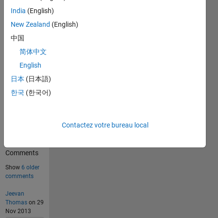
India
(English)
410
Solutions
New Zealand
(English)
中国
110
Solvers
简体中文
Last
English
Solution
submitted
日本
(日本語)
on Jul 06,
2026
한국
(한국어)
Problem
Contactez votre bureau local
Comments
9
Comments
Show
6 older
comments
Jeevan
Thomas
on 29
Nov 2013