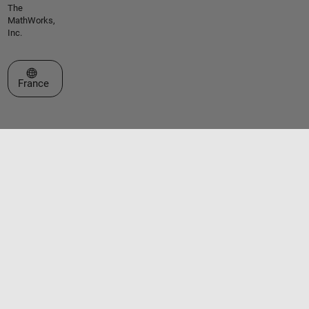
The
MathWorks,
Inc.
Sélectionner un site web
France