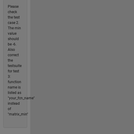
Please
check
the test
case 2.
The min
value
should
be -6.
Also
correct
the
testsuite
for test
3:
function
name is
listed as
"your_fcn_name"
instead
of
"matrix_min"