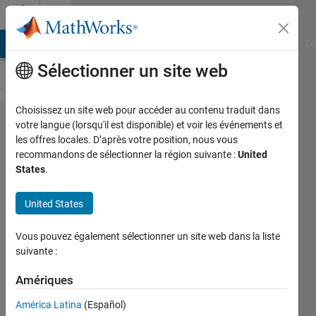
Passer au contenu
Cody
MATLAB Answers
File Exchange
Cody
AI Chat Playground
Di
Sélectionner un site web
Choisissez un site web pour accéder au contenu traduit dans
Problem
votre langue (lorsqu'il est disponible) et voir les événements et
les offres locales. D’après votre position, nous vous
1591.
recommandons de sélectionner la région suivante :
United
Find the
States
.
minimum
United States
element
of the
Vous pouvez également sélectionner un site web dans la liste
matrix
suivante :
Amériques
Przemyslaw
América Latina
(Español)
110