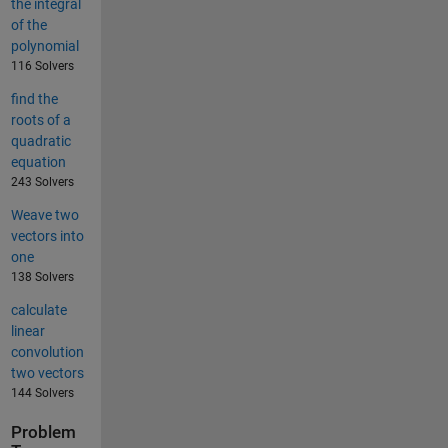
the integral
of the
polynomial
116 Solvers
find the
roots of a
quadratic
equation
243 Solvers
Weave two
vectors into
one
138 Solvers
calculate
linear
convolution
two vectors
144 Solvers
Problem