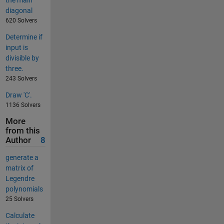
the main
diagonal
620 Solvers
Determine if
input is
divisible by
three.
243 Solvers
Draw 'C'.
1136 Solvers
More
from this
Author
8
generate a
matrix of
Legendre
polynomials
25 Solvers
Calculate