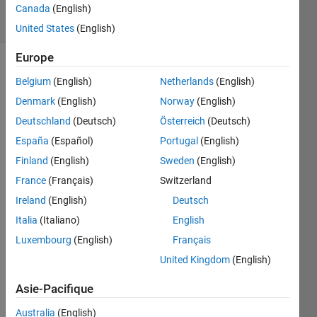
solvers
Canada
(English)
2 likes
United States
(English)
Europe
Belgium
(English)
Netherlands
(English)
Example:
Denmark
(English)
Norway
(English)
If
Deutschland
(Deutsch)
Österreich
(Deutsch)
 x = [3 9; 5 2]
España
(Español)
Portugal
(English)
then
Finland
(English)
Sweden
(English)
 y = 2
France
(Français)
Switzerland
Ireland
(English)
Deutsch
Italia
(Italiano)
English
Solve
Luxembourg
(English)
Français
United Kingdom
(English)
Solution
Asie-Pacifique
Stats
Australia
(English)