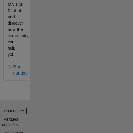
MATLAB
Central
and
discover
how the
community
can
help
you!
Start
Hunting!
Trust Center
Marques
déposées
Politique de