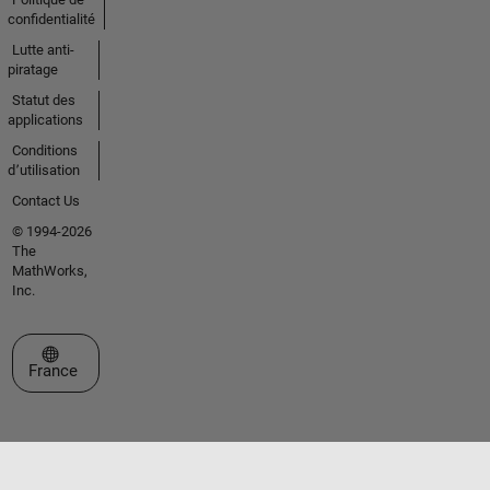
confidentialité
Lutte anti-
piratage
Statut des
applications
Conditions
d՚utilisation
Contact Us
© 1994-2026
The
MathWorks,
Inc.
Sélectionner un site web
France