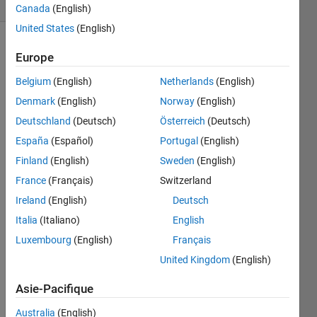
2 likes
Canada
(English)
United States
(English)
Europe
The
rule
Belgium
(English)
Netherlands
(English)
of
Denmark
(English)
Norway
(English)
mixtures
is used
Deutschland
(Deutsch)
Österreich
(Deutsch)
in the
España
(Español)
Portugal
(English)
mechanical
Finland
(English)
Sweden
(English)
design
of
France
(Français)
Switzerland
composite
Ireland
(English)
Deutsch
structures
Italia
(Italiano)
English
to
estimate
Luxembourg
(English)
Français
the
United Kingdom
(English)
elastic
modulus
Asie-Pacifique
(Ec)
based
Australia
(English)