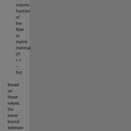
volume
fraction
of
the
fiber
or
matrix
material
(ff
= 1
–
fm)
Based
on
these
values,
the
lower-
bound
estimate