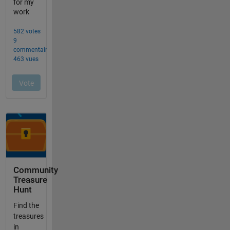
Community
Treasure
Hunt
Find the
treasures
in