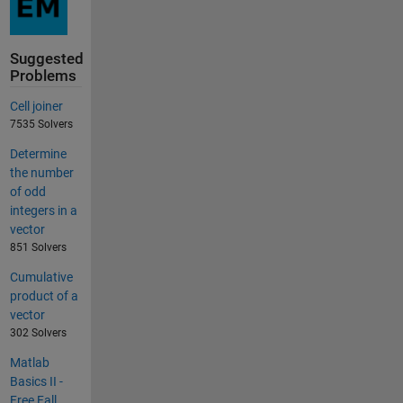
Suggested
Problems
Cell joiner
7535 Solvers
Determine
the number
of odd
integers in a
vector
851 Solvers
Cumulative
product of a
vector
302 Solvers
Matlab
Basics II -
Free Fall