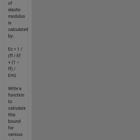
of
elastic
modulus
is
calculated
by:
Ec = 1 /
(ff / Ef
+ (1 –
ff) /
Em).
Write a
function
to
calculate
this
bound
for
various