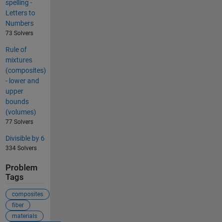
spelling -
Letters to
Numbers
73 Solvers
Rule of
mixtures
(composites)
- lower and
upper
bounds
(volumes)
77 Solvers
Divisible by 6
334 Solvers
Problem
Tags
composites
fiber
materials