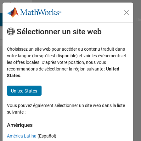
Passer au contenu
Cody
MATLAB Answers
File Exchange
Cody
AI Chat Playground
Di
Sélectionner un site web
Choisissez un site web pour accéder au contenu traduit dans
Problem
votre langue (lorsqu'il est disponible) et voir les événements et
les offres locales. D’après votre position, nous vous
2775. Rule of
recommandons de sélectionner la région suivante :
United
mixtures
States
.
(composites)
United States
- lower
bound
Vous pouvez également sélectionner un site web dans la liste
suivante :
goc3
Amériques
189
solvers
América Latina
(Español)