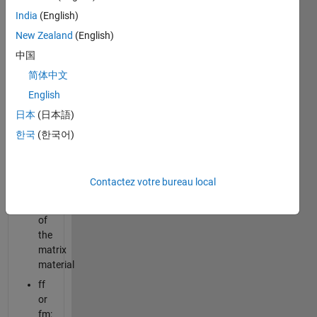
on the
India
(English)
following
New Zealand
(English)
properties:
中国
Ef:
简体中文
elastic
English
modulus
of
日本
(日本語)
the
한국
(한국어)
fiber
material
Em:
Contactez votre bureau local
elastic
modulus
of
the
matrix
material
ff
or
fm: