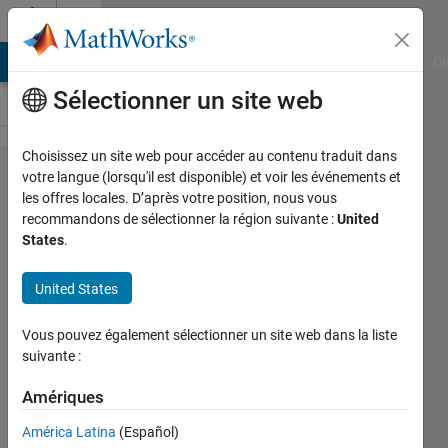
Passer au contenu
Cody
MATLAB Answers
File Exchange
Cody
AI Chat Playground
Di
Sélectionner un site web
Choisissez un site web pour accéder au contenu traduit dans
Problem
votre langue (lorsqu'il est disponible) et voir les événements et
les offres locales. D’après votre position, nous vous
42845.
recommandons de sélectionner la région suivante :
United
generate
States
.
number
United States
in
particular
Vous pouvez également sélectionner un site web dans la liste
way
suivante :
Amériques
Pramit
Biswas
América Latina
(Español)