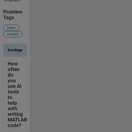
74 Solvers
Problem
Tags
basic
matlab