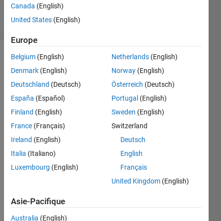
117
Canada
(English)
solvers
United States
(English)
1 likes
Europe
Belgium
(English)
Netherlands
(English)
Denmark
(English)
Norway
(English)
    A = [1 5 2 7];

Deutschland
(Deutsch)
Österreich
(Deutsch)
    MAX = 10;
España
(Español)
Portugal
(English)
Finland
(English)
Sweden
(English)
generate
a array
France
(Français)
Switzerland
Ireland
(English)
Deutsch
    Y = [1 2 2 2 2 2 3 3 4 4];
Italia
(Italiano)
English
Luxembourg
(English)
Français
i.e. total
United Kingdom
(English)
element
will be
Asie-Pacifique
MAX in
Y
Australia
(English)