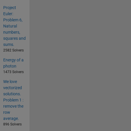
Project
Euler:
Problem 6,
Natural
numbers,
squares and
sums.
2582 Solvers
Energy of a
photon
1473 Solvers
We love
vectorized
solutions.
Problem 1 :
remove the
row
average.
896 Solvers