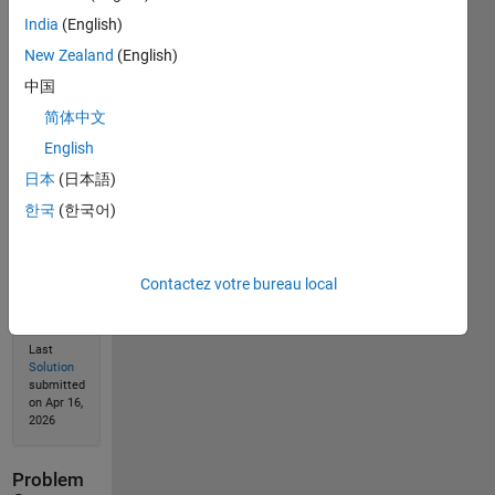
India
(English)
New Zealand
(English)
Solve
中国
简体中文
English
Solution
日本
(日本語)
Stats
한국
(한국어)
214
Solutions
Contactez votre bureau local
117
Solvers
Last
Solution
submitted
on Apr 16,
2026
Problem