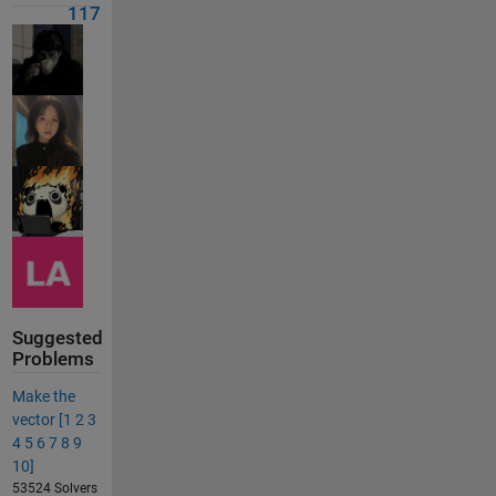
117
Suggested
Problems
Make the
vector [1 2 3
4 5 6 7 8 9
10]
53524 Solvers