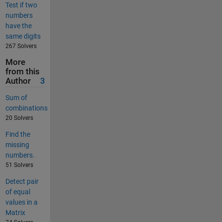
Test if two
numbers
have the
same digits
267 Solvers
More
from this
Author
3
Sum of
combinations
20 Solvers
Find the
missing
numbers.
51 Solvers
Detect pair
of equal
values in a
Matrix