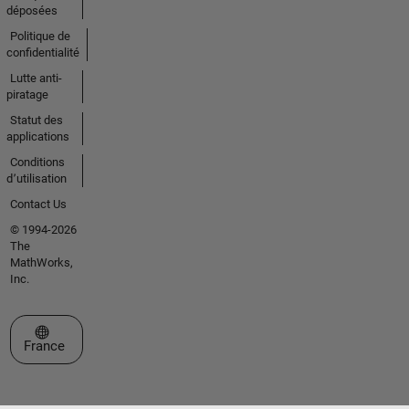
déposées
Politique de
confidentialité
Lutte anti-
piratage
Statut des
applications
Conditions
d՚utilisation
Contact Us
© 1994-2026
The
MathWorks,
Inc.
Sélectionner un site web
France