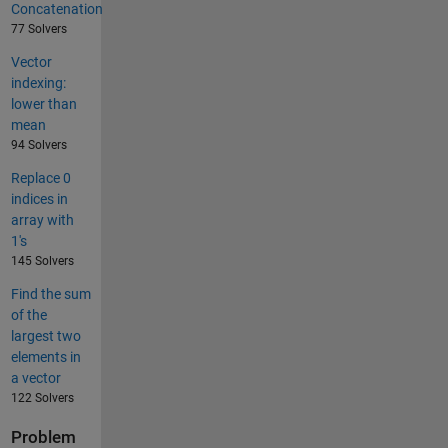
Concatenation
77 Solvers
Vector
indexing:
lower than
mean
94 Solvers
Replace 0
indices in
array with
1's
145 Solvers
Find the sum
of the
largest two
elements in
a vector
122 Solvers
Problem