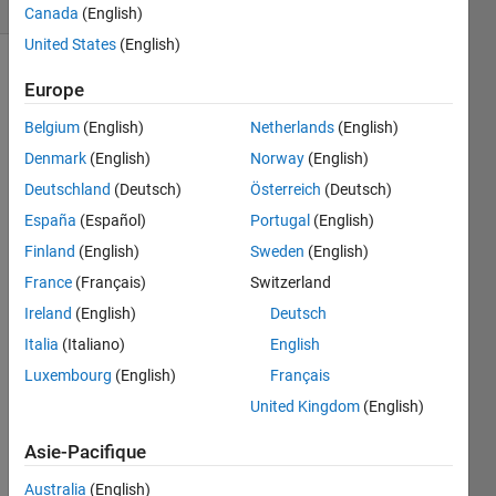
2 likes
Canada
(English)
United States
(English)
Europe
In this
Belgium
(English)
Netherlands
(English)
problem,
Denmark
(English)
Norway
(English)
take an
incoming
Deutschland
(Deutsch)
Österreich
(Deutsch)
string
España
(Español)
Portugal
(English)
and
Finland
(English)
Sweden
(English)
deliminate
the
France
(Français)
Switzerland
string
Ireland
(English)
Deutsch
based
Italia
(Italiano)
English
on
spaces.
Luxembourg
(English)
Français
Output
United Kingdom
(English)
the first
string in
Asie-Pacifique
between
the
Australia
(English)