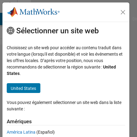
Passer au contenu
Cody
MATLAB Answers
File Exchange
Cody
AI Chat Playground
Di
Sélectionner un site web
Choisissez un site web pour accéder au contenu traduit dans
Problem
votre langue (lorsqu'il est disponible) et voir les événements et
les offres locales. D’après votre position, nous vous
44296.
recommandons de sélectionner la région suivante :
United
String
States
.
Delimination
United States
and
Outputting
Vous pouvez également sélectionner un site web dans la liste
suivante :
Brian
Amériques
65
solvers
América Latina
(Español)