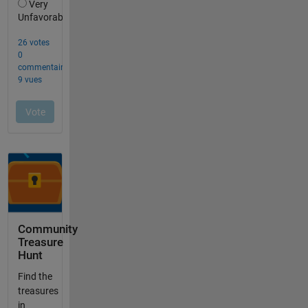
Community
Treasure
Hunt
Find the
treasures
in