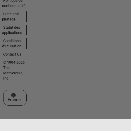
Politique de
confidentialité
Lutte anti-
piratage
Statut des
applications
Conditions
d՚utilisation
Contact Us
© 1994-2026
The
MathWorks,
Inc.
Sélectionner un site web
France