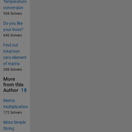
Temperature
conversion
558 Solvers
Do you like
your boss?
646 Solvers
Find out
total non
zero element
of matrix
288 Solvers
More
from this
Author
18
Matrix
multiplication
172 Solvers
More Simple
String